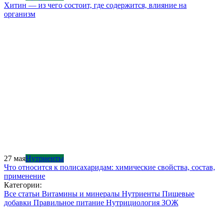
Хитин — из чего состоит, где содержится, влияние на
организм
27 мая
Нутриенты
Что относится к полисахаридам: химические свойства, состав,
применение
Категории:
Все статьи
Витамины и минералы
Нутриенты
Пищевые
добавки
Правильное питание
Нутрициология
ЗОЖ