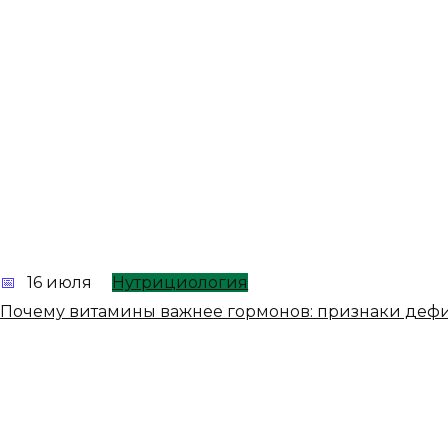
16 июля
Нутрициология
Почему витамины важнее гормонов: признаки деф