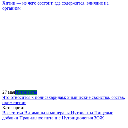
Хитин — из чего состоит, где содержится, влияние на
организм
27 мая
Нутриенты
Что относится к полисахаридам: химические свойства, состав,
применение
Категории:
Все статьи
Витамины и минералы
Нутриенты
Пищевые
добавки
Правильное питание
Нутрициология
ЗОЖ