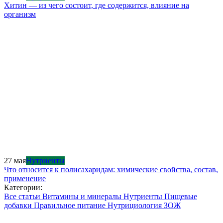
Хитин — из чего состоит, где содержится, влияние на
организм
27 мая
Нутриенты
Что относится к полисахаридам: химические свойства, состав,
применение
Категории:
Все статьи
Витамины и минералы
Нутриенты
Пищевые
добавки
Правильное питание
Нутрициология
ЗОЖ