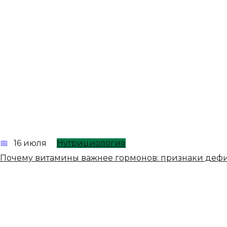
16 июля
Нутрициология
Почему витамины важнее гормонов: признаки деф