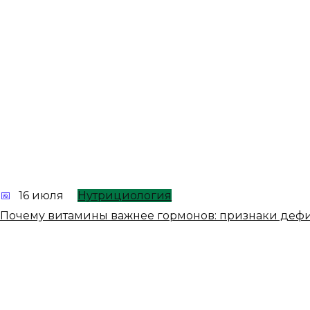
16 июля
Нутрициология
Почему витамины важнее гормонов: признаки деф