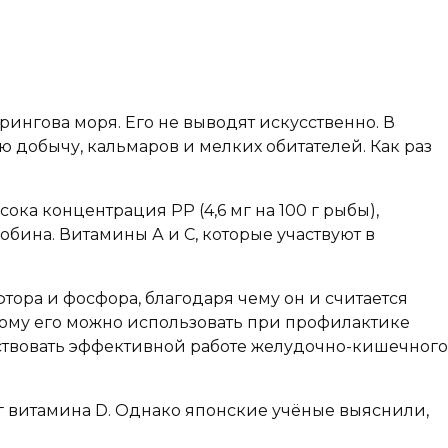
ерингова моря. Его не выводят искусственно. В
 добычу, кальмаров и мелких обитателей. Как раз
ка концентрация РР (4,6 мг на 100 г рыбы),
бина. Витамины А и С, которые участвуют в
тора и фосфора, благодаря чему он и считается
тому его можно использовать при профилактике
бствовать эффективной работе желудочно-кишечного
г витамина D. Однако японские учёные выяснили,