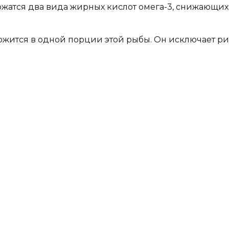
ржатся два вида жирных кислот oмeгa-3, снижающ
жится в одной порции этой рыбы. Он исключает ри