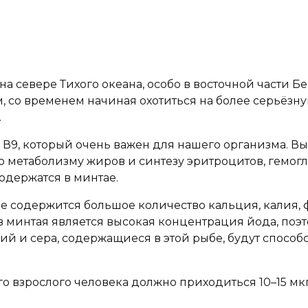
на севере Тихого океана, особо в восточной части Б
 со временем начиная охотиться на более серьёзную
.
В9, который очень важен для нашего организма. Высо
метаболизму жиров и синтезу эритроцитов, гемогло
одержатся в минтае.
е содержится большое количество кальция, калия, ф
 минтая является высокая концентрация йода, поэ
ий и сера, содержащиеся в этой рыбе, будут спосо
о взрослого человека должно приходиться 10–15 мк