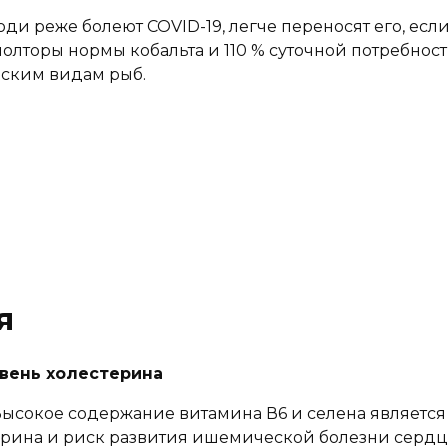
и реже болеют СОVID-19, легче переносят его, если 
олторы нормы кобальта и 110 % суточной потребнос
еским видам рыб.
я
вень холестерина
ысокое содержание витамина В6 и селена является
ерина и риск развития ишемической болезни сердц