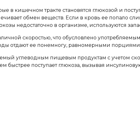
ые в кишечном тракте становятся глюкозой и посту
печивает обмен веществ. Если в кровь ее попало сли
юкозы недостаточно в организме, используются запа
зличной скоростью, что обусловлено употребляемы
оды отдают ее понемногу, равномерными порциями
аемый углеводным пищевым продуктам с учетом скоро
 тем быстрее поступает глюкоза, вызывая инсулинов