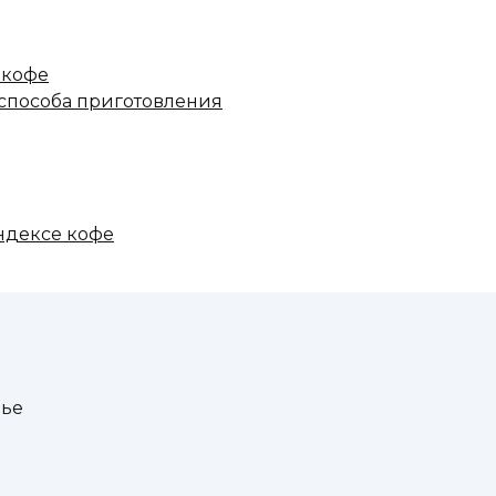
 кофе
 способа приготовления
ндексе кофе
вье