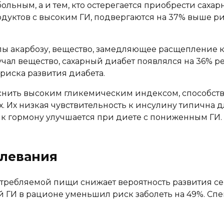
ольным, а и тем, кто остерегается приобрести сахар
дуктов с высоким ГИ, подвергаются на 37% выше рис
ы акарбозу, вещество, замедляющее расщепление кра
учал вещество, сахарный диабет появлялся на 36% ре
риска развития диабета.
ъяснить высоким гликемическим индексом, способс
х. Их низкая чувствительность к инсулину типична 
к гормону улучшается при диете с пониженным ГИ.
олевания
требляемой пищи снижает вероятность развития се
 ГИ в рационе уменьшил риск заболеть на 49%. Спе