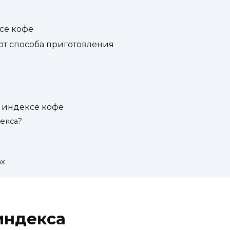
се кофе
от способа приготовления
 индексе кофе
екса?
ах
индекса