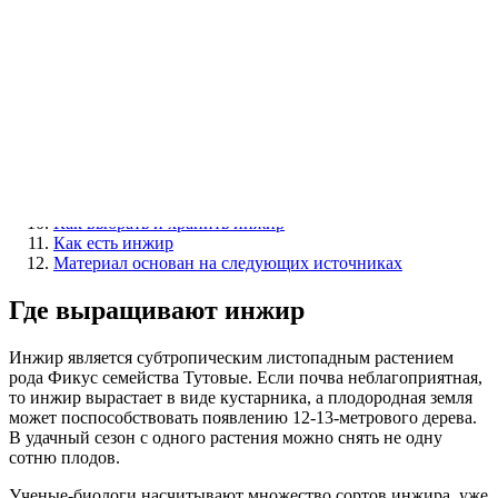
Содержание
Где выращивают инжир
Польза и вред инжира для организма человека
Польза и вред сушеного инжира
Польза инжира для мужчин и женщин
Применение инжира с пользой для здоровья и красоты
Варенье из инжира
Отвар из инжира
Инжир для красоты
Живое растение
Как выбрать и хранить инжир
Как есть инжир
Материал основан на следующих источниках
Где выращивают инжир
Инжир является субтропическим листопадным растением
рода Фикус семейства Тутовые. Если почва неблагоприятная,
то инжир вырастает в виде кустарника, а плодородная земля
может поспособствовать появлению 12-13-метрового дерева.
В удачный сезон с одного растения можно снять не одну
сотню плодов.
Ученые-биологи насчитывают множество сортов инжира, уже