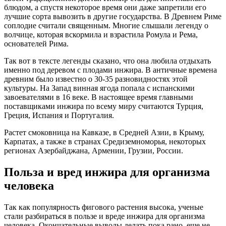
блюдом, а спустя некоторое время они даже запретили его
лучшие сорта вывозить в другие государства. В Древнем Риме
соплодие считали священным. Многие слышали легенду о
волчице, которая вскормила и взрастила Ромула и Рема,
основателей Рима.
Так вот в тексте легенды сказано, что она любила отдыхать
именно под деревом с плодами инжира. В античные времена
древним было известно о 30-35 разновидностях этой
культуры. На Запад винная ягода попала с испанскими
завоевателями в 16 веке. В настоящее время главными
поставщиками инжира по всему миру считаются Турция,
Греция, Испания и Португалия.
Растет смоковница на Кавказе, в Средней Азии, в Крыму,
Карпатах, а также в странах Средиземноморья, некоторых
регионах Азербайджана, Армении, Грузии, России.
Польза и вред инжира для организма
человека
Так как популярность фигового растения высока, ученые
стали разбираться в пользе и вреде инжира для организма
человека. Окончательные выводы делать пока рано, еще не