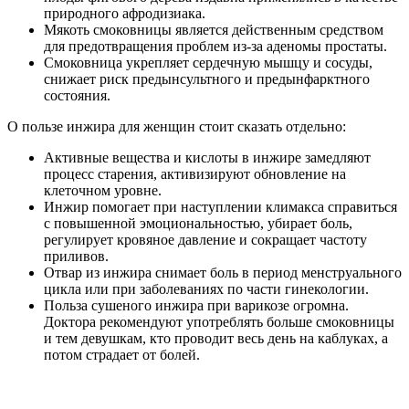
природного афродизиака.
Мякоть смоковницы является действенным средством
для предотвращения проблем из-за аденомы простаты.
Смоковница укрепляет сердечную мышцу и сосуды,
снижает риск предынсультного и предынфарктного
состояния.
О пользе инжира для женщин стоит сказать отдельно:
Активные вещества и кислоты в инжире замедляют
процесс старения, активизируют обновление на
клеточном уровне.
Инжир помогает при наступлении климакса справиться
с повышенной эмоциональностью, убирает боль,
регулирует кровяное давление и сокращает частоту
приливов.
Отвар из инжира снимает боль в период менструального
цикла или при заболеваниях по части гинекологии.
Польза сушеного инжира при варикозе огромна.
Доктора рекомендуют употреблять больше смоковницы
и тем девушкам, кто проводит весь день на каблуках, а
потом страдает от болей.