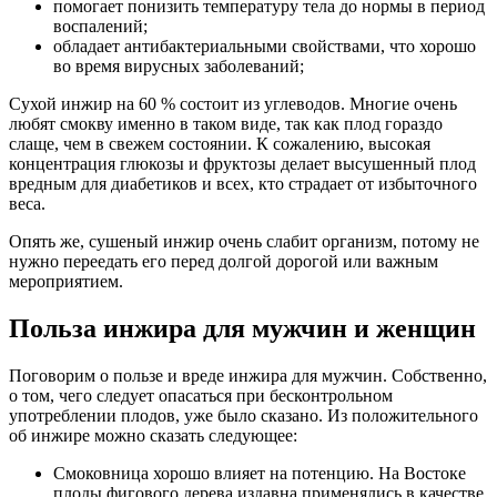
помогает понизить температуру тела до нормы в период
воспалений;
обладает антибактериальными свойствами, что хорошо
во время вирусных заболеваний;
Сухой инжир на 60 % состоит из углеводов. Многие очень
любят смокву именно в таком виде, так как плод гораздо
слаще, чем в свежем состоянии. К сожалению, высокая
концентрация глюкозы и фруктозы делает высушенный плод
вредным для диабетиков и всех, кто страдает от избыточного
веса.
Опять же, сушеный инжир очень слабит организм, потому не
нужно переедать его перед долгой дорогой или важным
мероприятием.
Польза инжира для мужчин и женщин
Поговорим о пользе и вреде инжира для мужчин. Собственно,
о том, чего следует опасаться при бесконтрольном
употреблении плодов, уже было сказано. Из положительного
об инжире можно сказать следующее:
Смоковница хорошо влияет на потенцию. На Востоке
плоды фигового дерева издавна применялись в качестве