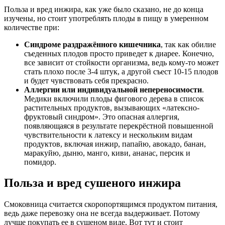
Польза и вред инжира, как уже было сказано, не до конца
изучены, но стоит употреблять плоды в пищу в умеренном
количестве при:
Синдроме раздражённого кишечника
, так как обилие
съеденных плодов просто приведет к диарее. Конечно,
все зависит от стойкости организма, ведь кому-то может
стать плохо после 3-4 штук, а другой съест 10-15 плодов
и будет чувствовать себя прекрасно.
Аллергии или индивидуальной непереносимости
.
Медики включили плоды фигового дерева в список
растительных продуктов, вызывающих «латексно-
фруктовый синдром». Это опасная аллергия,
появляющаяся в результате перекрёстной повышенной
чувствительности к латексу и нескольким видам
продуктов, включая инжир, папайю, авокадо, банан,
маракуйю, дыню, манго, киви, ананас, персик и
помидор.
Польза и вред сушеного инжира
Смоковница считается скоропортящимся продуктом питания,
ведь даже перевозку она не всегда выдерживает. Потому
лучше покупать ее в сушеном виде. Вот тут и стоит