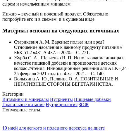
сыром и измельченным миндалем.
Инжир – вкусный и полезный продукт. Обязательно
попробуйте его и в свежем, и в сушеном виде.
Материал основан на следующих источниках
Старикевич А. М. Варенье: польза или вред?
Отношение населения к данному продукту питания //
ББК 51.2 я431 А 437. – 2020. – С. 271.
Журба С. А., Шевченко Н. П. Использование инжира в
качестве пищевой добавки в производстве детских
колбас //чтения. Инновационные решения для АПК»(24-
25 февраля 2021 года): в 4-х. – 2021. – С. 140.
Волыхина А. Ю., Палкина О. А. ПОЗИТИВНЫЕ И
НЕГАТИВНЫЕ СТОРОНЫ ВЕГЕТАРИНСТВА.
Категории
Витамины и минералы
Нутриенты
Пищевые добавки
Правильное питание
Нутрициология
ЗОЖ
Популярные статьи
19 идей для легкого и полезного перекуса на диете