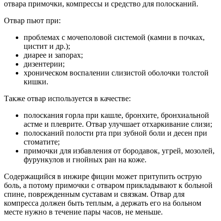
отвара примочки, компрессы и средство для полосканий.
Отвар пьют при:
проблемах с мочеполовой системой (камни в почках,
цистит и др.);
диарее и запорах;
дизентерии;
хроническом воспалении слизистой оболочки толстой
кишки.
Также отвар используется в качестве:
полоскания горла при кашле, бронхите, бронхиальной
астме и плеврите. Отвар улучшает отхаркивание слизи;
полосканий полости рта при зубной боли и десен при
стоматите;
примочки для избавления от бородавок, угрей, мозолей,
фурункулов и гнойных ран на коже.
Содержащийся в инжире фицин может притупить острую
боль, а потому примочки с отваром прикладывают к больной
спине, поврежденным суставам и связкам. Отвар для
компресса должен быть теплым, а держать его на больном
месте нужно в течение пары часов, не меньше.