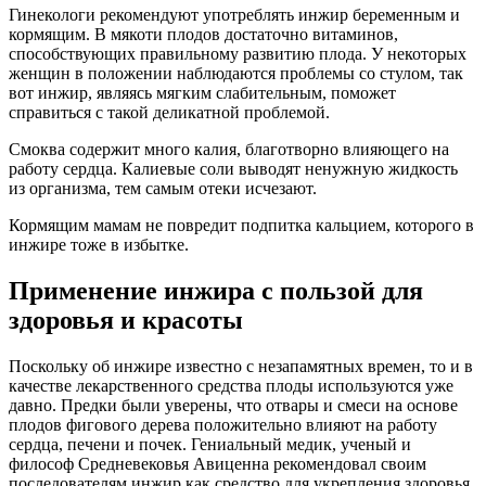
Гинекологи рекомендуют употреблять инжир беременным и
кормящим. В мякоти плодов достаточно витаминов,
способствующих правильному развитию плода. У некоторых
женщин в положении наблюдаются проблемы со стулом, так
вот инжир, являясь мягким слабительным, поможет
справиться с такой деликатной проблемой.
Смоква содержит много калия, благотворно влияющего на
работу сердца. Калиевые соли выводят ненужную жидкость
из организма, тем самым отеки исчезают.
Кормящим мамам не повредит подпитка кальцием, которого в
инжире тоже в избытке.
Применение инжира с пользой для
здоровья и красоты
Поскольку об инжире известно с незапамятных времен, то и в
качестве лекарственного средства плоды используются уже
давно. Предки были уверены, что отвары и смеси на основе
плодов фигового дерева положительно влияют на работу
сердца, печени и почек. Гениальный медик, ученый и
философ Средневековья Авиценна рекомендовал своим
последователям инжир как средство для укрепления здоровья.