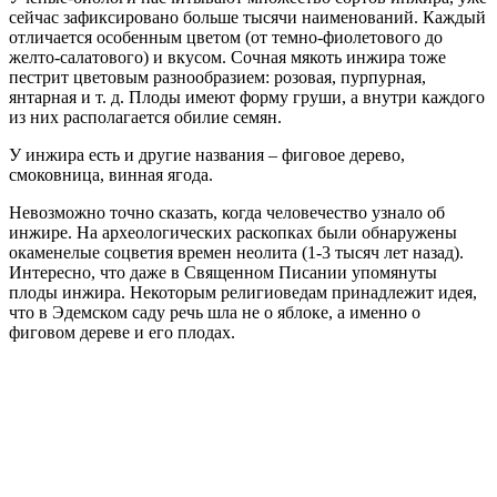
сейчас зафиксировано больше тысячи наименований. Каждый
отличается особенным цветом (от темно-фиолетового до
желто-салатового) и вкусом. Сочная мякоть инжира тоже
пестрит цветовым разнообразием: розовая, пурпурная,
янтарная и т. д. Плоды имеют форму груши, а внутри каждого
из них располагается обилие семян.
У инжира есть и другие названия – фиговое дерево,
смоковница, винная ягода.
Невозможно точно сказать, когда человечество узнало об
инжире. На археологических раскопках были обнаружены
окаменелые соцветия времен неолита (1-3 тысяч лет назад).
Интересно, что даже в Священном Писании упомянуты
плоды инжира. Некоторым религиоведам принадлежит идея,
что в Эдемском саду речь шла не о яблоке, а именно о
фиговом дереве и его плодах.