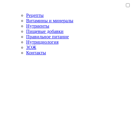
Рецепты
Витамины и минералы
Нутриенты
Пищевые добавки
Правильное питание
Нутрициология
ЗОЖ
Контакты
Главная
/
Блог
/
Польза и вред инжира для мужчин и женщин
Польза и вред инжира для
мужчин и женщин
28.07.2023
Нутрициология
Сохранить статью:
Время чтения:
13 минут
Сохранить статью: