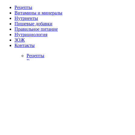
Рецепты
Витамины и минералы
Нутриенты
Пищевые добавки
Правильное питание
Нутрициология
ЗОЖ
Контакты
Рецепты
Витамины и минералы
Нутриенты
Пищевые добавки
Правильное питание
Нутрициология
ЗОЖ
Контакты
Главная
/
Блог
/
Польза свеклы для организма человека
Польза свеклы для организма