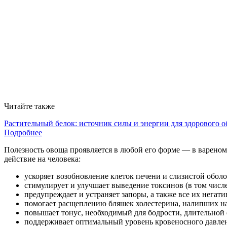
Читайте также
Растительный белок: источник силы и энергии для здорового о
Подробнее
Полезность овоща проявляется в любой его форме — в вареном
действие на человека:
ускоряет возобновление клеток печени и слизистой обол
стимулирует и улучшает выведение токсинов (в том числ
предупреждает и устраняет запоры, а также все их негат
помогает расщеплению бляшек холестерина, налипших на
повышает тонус, необходимый для бодрости, длительной 
поддерживает оптимальный уровень кровеносного давле