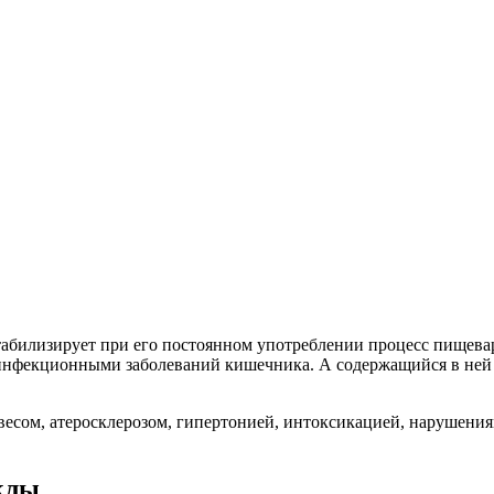
табилизирует при его постоянном употреблении процесс пищева
 инфекционными заболеваний кишечника. А содержащийся в ней
м весом, атеросклерозом, гипертонией, интоксикацией, нарушен
клы