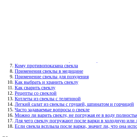
Рецепты со свеклой
Часто задаваемые вопросы о свекле
Содержание
Кладезь витаминов
Пищевая ценность и калорийность свеклы
Полезные свойства
Польза для мужчин
Польза для женщин
Какая свекла полезнее: вареная или сырая
Кому противопоказана свекла
Применения свеклы в медицине
Применение свеклы для похудения
Как выбрать и хранить свеклу
Как сварить свеклу
Рецепты со свеклой
Котлеты из свеклы с телятиной
Легкий салат из свеклы с грушей, шпинатом и горчицей
Часто задаваемые вопросы о свекле
Можно ли варить свеклу, не погружая ее в воду полность
Для чего свеклу погружают после варки в холодную или 
Если свекла всплыла после варки, значит ли, что она исп