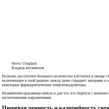
Фото: Unsplash
Кладезь витаминов
Наличие достаточно большого количества клетчатки в овоще с
включающие в свой рацион свеклу, реже страдают запорами и
некоторые фармацевтические иммуномодуляторы.
Незаменима красавица-свекла и для тех, кто борется с лишни
когнитивными нарушениями.
Пищевая ценность и калорийность све