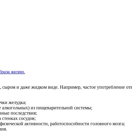
браза жизни.
, сыром и даже жидком виде. Например, частое употребление от
очки желудка;
е алкогольных) из пищеварительной системы;
ивные последствия;
 стенках сосудов;
физической активности, работоспособности головного мозга;
ния.