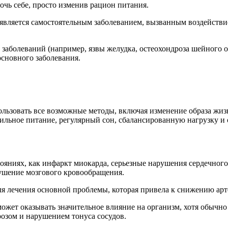
очь себе, просто изменив рацион питания.
является самостоятельным заболеванием, вызванным воздейств
заболеваний (например, язвы желудка, остеохондроза шейного о
основного заболевания.
ьзовать все возможные методы, включая изменение образа жизн
вильное питание, регулярный сон, сбалансированную нагрузку и
тояниях, как инфаркт миокарда, серьезные нарушения сердечног
рушение мозгового кровообращения.
ля лечения основной проблемы, которая привела к снижению арт
ожет оказывать значительное влияние на организм, хотя обычно
розом и нарушением тонуса сосудов.