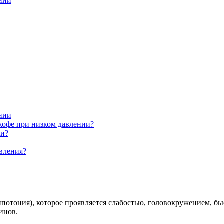
ении
ении
кофе при низком давлении?
ии?
вления?
ипотония), которое проявляется слабостью, головокружением, 
инов.