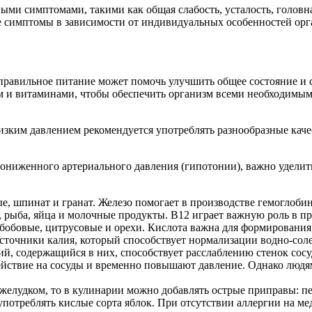
ми симптомами, такими как общая слабость, усталость, головн
е симптомы в зависимости от индивидуальных особенностей орг
правильное питание может помочь улучшить общее состояние и с
м и витаминами, чтобы обеспечить организм всеми необходимым
изким давлением рекомендуется употреблять разнообразные кач
пониженного артериального давления (гипотонии), важно удели
ые, шпинат и гранат. Железо помогает в производстве гемоглоби
, рыба, яйца и молочные продукты. B12 играет важную роль в 
бобовые, цитрусовые и орехи. Кислота важна для формирования 
сточники калия, который способствует нормализации водно-сол
ий, содержащийся в них, способствует расслаблению стенок со
йствие на сосуды и временно повышают давление. Однако людям
желудком, то в кулинарии можно добавлять острые приправы: пер
отреблять кислые сорта яблок. При отсутствии аллергии на мед 