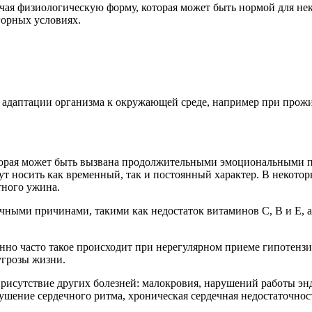
чая физиологическую форму, которая может быть нормой для не
горных условиях.
адаптации организма к окружающей среде, например при прожива
оторая может быть вызвана продолжительными эмоциональными п
 носить как временный, так и постоянный характер. В некотор
тного ужина.
чными причинами, такими как недостаток витаминов C, B и E, 
енно часто такое происходит при нерегулярном приеме гипотенз
угрозы жизни.
рисутствие других болезней: малокровия, нарушений работы э
рушение сердечного ритма, хроническая сердечная недостаточнос