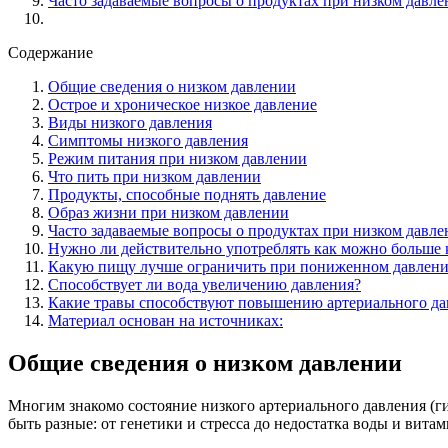
Часто задаваемые вопросы о продуктах при низком давл
Содержание
Общие сведения о низком давлении
Острое и хроническое низкое давление
Виды низкого давления
Симптомы низкого давления
Режим питания при низком давлении
Что пить при низком давлении
Продукты, способные поднять давление
Образ жизни при низком давлении
Часто задаваемые вопросы о продуктах при низком давл
Нужно ли действительно употреблять как можно больше 
Какую пищу лучше ограничить при пониженном давлен
Способствует ли вода увеличению давления?
Какие травы способствуют повышению артериального да
Материал основан на источниках:
Общие сведения о низком давлении
Многим знакомо состояние низкого артериального давления (г
быть разные: от генетики и стресса до недостатка воды и витам