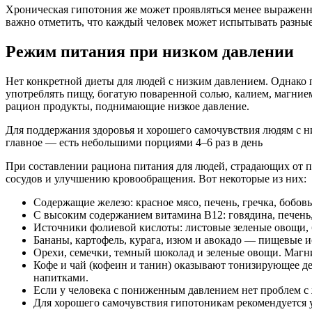
Хроническая гипотония же может проявляться менее выраженны
важно отметить, что каждый человек может испытывать разны
Режим питания при низком давлении
Нет конкретной диеты для людей с низким давлением. Однако 
употреблять пищу, богатую поваренной солью, калием, магние
рацион продукты, поднимающие низкое давление.
Для поддержания здоровья и хорошего самочувствия людям с н
главное — есть небольшими порциями 4–6 раз в день
При составлении рациона питания для людей, страдающих от 
сосудов и улучшению кровообращения. Вот некоторые из них:
Содержащие железо: красное мясо, печень, гречка, бобов
С высоким содержанием витамина B12: говядина, печень
Источники фолиевой кислоты: листовые зеленые овощи, 
Бананы, картофель, курага, изюм и авокадо — пищевые и
Орехи, семечки, темный шоколад и зеленые овощи. Магн
Кофе и чай (кофеин и танин) оказывают тонизирующее де
напитками.
Если у человека с пониженным давлением нет проблем с 
Для хорошего самочувствия гипотоникам рекомендуется уп