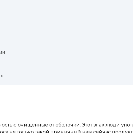
ми
ах
остью очищенные от оболочки. Этот злак люди употре
оса не только такой привычный нам сейчас продукт 