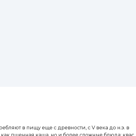
бляют в пищу еще с древности, с V века до н.э. в
как пшенная каша, но и более сложные блюда: квас,