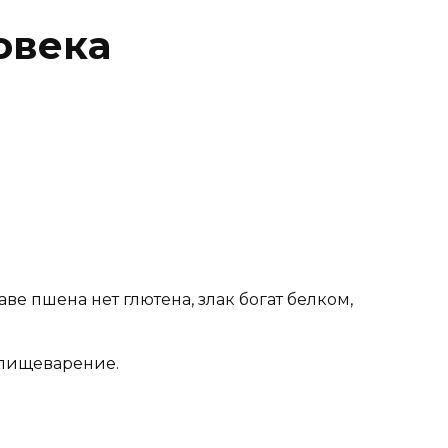
овека
ве пшена нет глютена, злак богат белком,
 пищеварение.