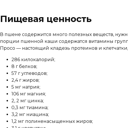
Пищевая ценность
В пшене содержится много полезных веществ, нужн
порции пшенной каши содержатся витамины группы 
Просо — настоящий кладезь протеинов и клетчатк
286 килокалорий;
8 г белков;
57 г углеводов;
2,4 г жиров;
5 мг натрия;
106 мг магния;
2, 2 мг цинка;
0,3 мг тиамина;
3,2 мг ниацина;
1,2 мг полиненасыщенных жиров;