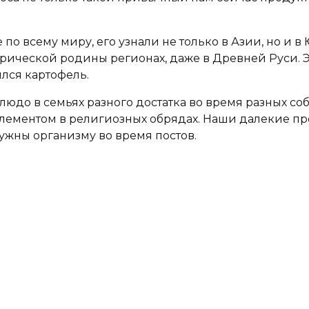
 всему миру, его узнали не только в Азии, но и в Юж
торической родины регионах, даже в Древней Руси. 
ился картофель.
юдо в семьях разного достатка во время разных собы
лементом в религиозных обрядах. Наши далекие пре
ужны организму во время постов.