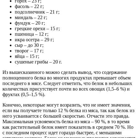
горох – 23 г;
фасоль – 22 г;
подсолнечник – 21 г;
миндаль – 22 г;
фундук – 20 г;
грецкие орехи – 15 г;
пшеница – 12 г;
икра осетра – 29 г;
сыр – до 30 г;
творог – 17 г;
яйца – 15 г;
сушеные грибы – 20 г.
Из вышесказанного можно сделать вывод, что содержание
полноценного белка во многих продуктах превышает объем
последнего в мясе. Следует отметить, что белок в небольших
количествах присутствует почти во всех овощах (1,5–6 %) и
фруктах (0,5–1,5 %).
Конечно, некоторые могут возразить, что не имеет значения,
если вы получаете только 12 % белка из мяса, так как белок из
него усваивается с большей скоростью. Отчасти это правда.
Максимальная усвояемость белка из мяса – 90 %, в то время
как растительный белок имеет показатель в среднем 70 %. Но
с последним процесс идет гораздо быстрее, с меньшими