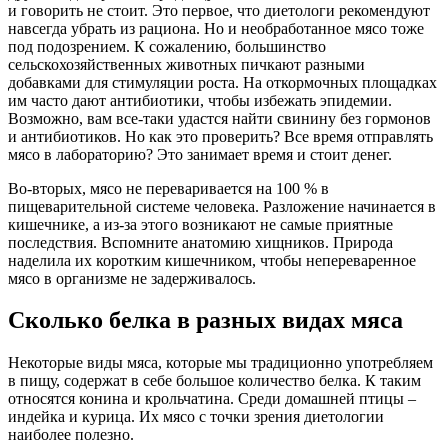
и говорить не стоит. Это первое, что диетологи рекомендуют
навсегда убрать из рациона. Но и необработанное мясо тоже
под подозрением. К сожалению, большинство
сельскохозяйственных животных пичкают разными
добавками для стимуляции роста. На откормочных площадках
им часто дают антибиотики, чтобы избежать эпидемии.
Возможно, вам все-таки удастся найти свинину без гормонов
и антибиотиков. Но как это проверить? Все время отправлять
мясо в лабораторию? Это занимает время и стоит денег.
Во-вторых, мясо не переваривается на 100 % в
пищеварительной системе человека. Разложение начинается в
кишечнике, а из-за этого возникают не самые приятные
последствия. Вспомните анатомию хищников. Природа
наделила их коротким кишечником, чтобы непереваренное
мясо в организме не задерживалось.
Сколько белка в разных видах мяса
Некоторые виды мяса, которые мы традиционно употребляем
в пищу, содержат в себе большое количество белка. К таким
относятся конина и крольчатина. Среди домашней птицы –
индейка и курица. Их мясо с точки зрения диетологии
наиболее полезно.