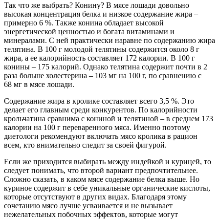
Так что же выбрать? Конину? В мясе лошади довольно
высокая концентрация белка и низкое содержание жира –
примерно 6 %. Также конина обладает высокой
энергетической ценностью и богата витаминами и
минералами. С ней практически наравне по содержанию жира
телятина. В 100 г молодой телятины содержится около 8 г
жира, а ее калорийность составляет 172 калории. В 100 г
конины – 175 калорий. Однако телятина содержит почти в 2
раза больше холестерина – 103 мг на 100 г, по сравнению с
68 мг в мясе лошади.
Содержание жира в кролике составляет всего 3,5 %. Это
делает его главным среди конкурентов. По калорийности
крольчатина сравнима с кониной и телятиной – в среднем 173
калории на 100 г переваренного мяса. Именно поэтому
диетологи рекомендуют включать мясо кролика в рацион
всем, кто внимательно следит за своей фигурой.
Если же приходится выбирать между индейкой и курицей, то
следует понимать, что второй вариант предпочтительнее.
Сложно сказать, в каком мясе содержание белка выше. Но
куриное содержит в себе уникальные органические кислоты,
которые отсутствуют в других видах. Благодаря этому
сочетанию мясо лучше усваивается и не вызывает
нежелательных побочных эффектов, которые могут