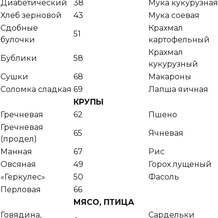
Диабетический
38
Мука кукурузная
Хлеб зерновой
43
Мука соевая
Сдобные
Крахмал
51
булочки
картофельный
Крахмал
Бублики
58
кукурузный
Сушки
68
Макароны
Соломка сладкая
69
Лапша яичная
КРУПЫ
Гречневая
62
Пшено
Гречневая
65
Ячневая
(продел)
Манная
67
Рис
Овсяная
49
Горох лущеный
«Геркулес»
50
Фасоль
Перловая
66
МЯСО, ПТИЦА
Говядина,
Сардельки