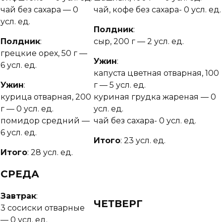
чай без сахара — 0
чай, кофе без сахара- 0 усл. ед.
усл. ед.
Полдник
:
Полдник
:
сыр, 200 г — 2 усл. ед.
грецкие орех, 50 г —
Ужин
:
6 усл. ед.
капуста цветная отварная, 100
Ужин
:
г — 5 усл. ед.
курица отварная, 200
куриная грудка жареная — 0
г — 0 усл. ед.
усл. ед.
помидор средний —
чай без сахара- 0 усл. ед.
6 усл. ед.
Итого
: 23 усл. ед.
Итого
: 28 усл. ед.
СРЕДА
Завтрак
:
ЧЕТВЕРГ
3 сосиски отварные
— 0 усл. ед.