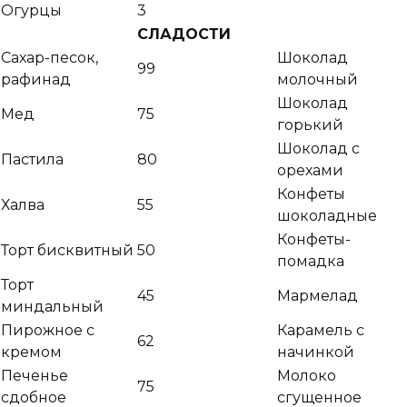
Огурцы
3
СЛАДОСТИ
Сахар-песок,
Шоколад
99
рафинад
молочный
Шоколад
Мед
75
горький
Шоколад с
Пастила
80
орехами
Конфеты
Халва
55
шоколадные
Конфеты-
Торт бисквитный
50
помадка
Торт
45
Мармелад
миндальный
Пирожное с
Карамель с
62
кремом
начинкой
Печенье
Молоко
75
сдобное
сгущенное