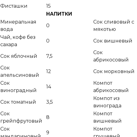
Фисташки
15
НАПИТКИ
Минеральная
Сок сливовый с
0
вода
мякотью
Чай, кофе без
0
Сок вишневый
сахара
Сок
Сок яблочный
7,5
абрикосовый
Сок
12
Сок морковный
апельсиновый
Сок
Компот
14
виноградный
абрикосовый
Компот из
Сок томатный
3,5
винограда
Сок
Компот
8
грейпфрутовый
вишневый
Сок
Компот
9
мандариновый
грушевый