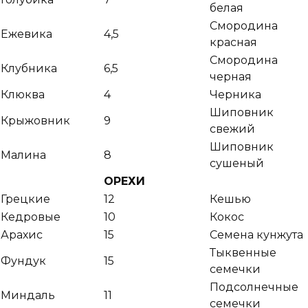
белая
Смородина
Ежевика
4,5
красная
Смородина
Клубника
6,5
черная
Клюква
4
Черника
Шиповник
Крыжовник
9
свежий
Шиповник
Малина
8
сушеный
ОРЕХИ
Грецкие
12
Кешью
Кедровые
10
Кокос
Арахис
15
Семена кунжута
Тыквенные
Фундук
15
семечки
Подсолнечные
Миндаль
11
семечки