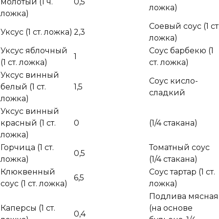
молотый (1 ч.
0,5
ложка)
ложка)
Соевый соус (1 ст
Уксус (1 ст. ложка)
2,3
ложка)
Уксус яблочный
Соус барбекю (1
1
(1 ст. ложка)
ст. ложка)
Уксус винный
Соус кисло-
белый (1 ст.
1,5
сладкий
ложка)
Уксус винный
красный (1 ст.
0
(1/4 стакана)
ложка)
Горчица (1 ст.
Томатный соус
0,5
ложка)
(1/4 стакана)
Клюквенный
Соус тартар (1 ст.
6,5
соус (1 ст. ложка)
ложка)
Подлива мясная
Каперсы (1 ст.
(на основе
0,4