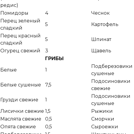
редис)
Помидоры
4
Чеснок
Перец зеленый
5
Картофель
сладкий
Перец красный
5
Шпинат
сладкий
Огурец свежий
3
Щавель
ГРИБЫ
Подберезовики
Белые
1
сушеные
Подосиновики
Белые сушеные
7,5
свежие
Подосиновики
Грузди свежие
1
сушеные
Лисички свежие
1,5
Рыжики
Маслята свежие
0,5
Сморчки
Опята свежие
0,5
Сыроежки