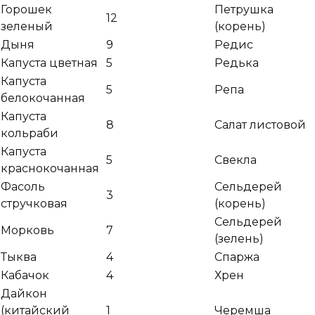
Горошек
Петрушка
12
зеленый
(корень)
Дыня
9
Редис
Капуста цветная
5
Редька
Капуста
5
Репа
белокочанная
Капуста
8
Салат листовой
кольраби
Капуста
5
Свекла
краснокочанная
Фасоль
Сельдерей
3
стручковая
(корень)
Сельдерей
Морковь
7
(зелень)
Тыква
4
Спаржа
Кабачок
4
Хрен
Дайкон
(китайский
1
Черемша