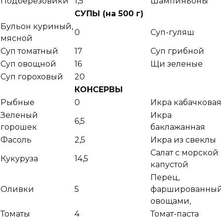
Подберезовики
1,5
Шампиньоны
СУПЫ (на 500 г)
Бульон куриный,
0
Суп-гуляш
мясной
Суп томатный
17
Суп грибной
Суп овощной
16
Щи зеленые
Суп гороховый
20
КОНСЕРВЫ
Рыбные
0
Икра кабачкова
Зеленый
Икра
6,5
горошек
баклажанная
Фасоль
2,5
Икра из свеклы
Салат с морской
Кукуруза
14,5
капустой
Перец,
Оливки
5
фаршированны
овощами,
Томаты
4
Томат-паста