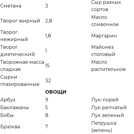
Сыр разных
Сметана
3
сортов
Масло
Творог жирный
2,8
сливочное
Творог
1,8
Маргарин
нежирный
Творог
Майонез
1
диетический
столовый
Творожная масса
Масло
15
сладкая
растительное
Сырки
32
глазированные
ОВОЩИ
Арбуз
9
Лук-порей
Баклажаны
5
Лук репчатый
Бобы
8
Лук зеленый
Петрушка
Брюква
7
(зелень)