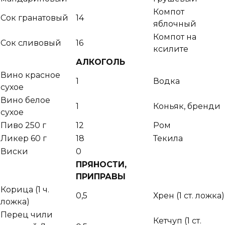
Компот
Сок гранатовый
14
яблочный
Компот на
Сок сливовый
16
ксилите
АЛКОГОЛЬ
Вино красное
1
Водка
сухое
Вино белое
1
Коньяк, бренди
сухое
Пиво 250 г
12
Ром
Ликер 60 г
18
Текила
Виски
0
ПРЯНОСТИ,
ПРИПРАВЫ
Корица (1 ч.
0,5
Хрен (1 ст. ложка)
ложка)
Перец чили
Кетчуп (1 ст.