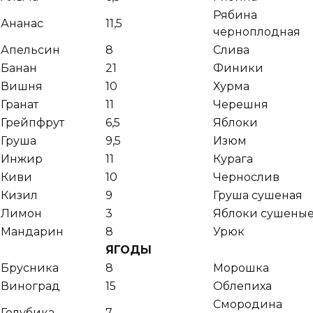
Рябина
Ананас
11,5
черноплодная
Апельсин
8
Слива
Банан
21
Финики
Вишня
10
Хурма
Гранат
11
Черешня
Грейпфрут
6,5
Яблоки
Груша
9,5
Изюм
Инжир
11
Курага
Киви
10
Чернослив
Кизил
9
Груша сушеная
Лимон
3
Яблоки сушены
Мандарин
8
Урюк
ЯГОДЫ
Брусника
8
Морошка
Виноград
15
Облепиха
Смородина
Голубика
7