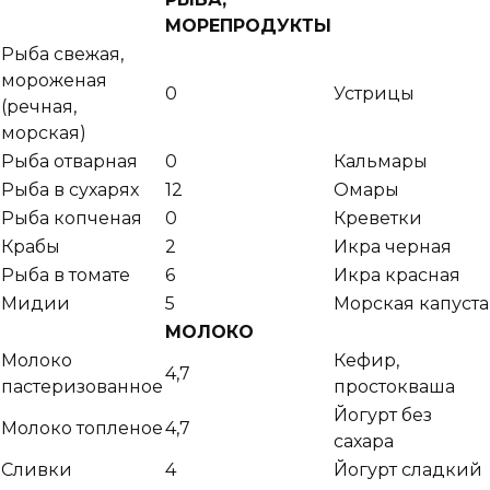
МОРЕПРОДУКТЫ
Рыба свежая,
мороженая
0
Устрицы
(речная,
морская)
Рыба отварная
0
Кальмары
Рыба в сухарях
12
Омары
Рыба копченая
0
Креветки
Крабы
2
Икра черная
Рыба в томате
6
Икра красная
Мидии
5
Морская капуста
МОЛОКО
Молоко
Кефир,
4,7
пастеризованное
простокваша
Йогурт без
Молоко топленое
4,7
сахара
Сливки
4
Йогурт сладкий