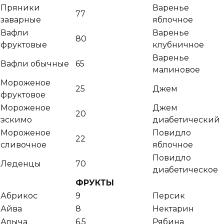
Пряники
Варенье
77
заварные
яблочное
Вафли
Варенье
80
фруктовые
клубничное
Варенье
Вафли обычные
65
малиновое
Мороженое
25
Джем
фруктовое
Мороженое
Джем
20
эскимо
диабетический
Мороженое
Повидло
22
сливочное
яблочное
Повидло
Леденцы
70
диабетическое
ФРУКТЫ
Абрикос
9
Персик
Айва
8
Нектарин
Алыча
6,5
Рябина