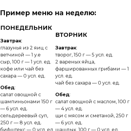
Пример меню на неделю:
ПОНЕДЕЛЬНИК
ВТОРНИК
Завтрак
:
глазунья из 2 яиц с
Завтрак
:
ветчиной — 1 у.е
творог, 150 г — 5 усл. ед.
сыр, 100 г — 1 усл. ед.
2 вареных яйца,
кофе или чай без
фаршированных грибами — 1
сахара — 0 усл. ед.
усл. ед.
чай без сахара — 0 усл. ед.
Обед
:
салат овощной с
Обед
:
шампиньонами 150 г
салат овощной с маслом, 100 г
— 6 усл. ед.
— 4 усл. ед.
сельдереевый суп,
щи с мясом и сметаной, 250 г
250 г — 8 усл. ед.
— 6 усл. ед.
бифштекс — 0 усл. ед.
шашлык, 100 г — 0 усл. ед.