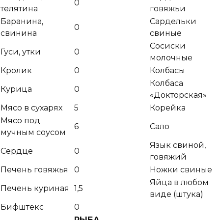
0
телятина
говяжьи
Баранина,
Сардельки
0
свинина
свиные
Сосиски
Гуси, утки
0
молочные
Кролик
0
Колбасы
Колбаса
Курица
0
«Докторская»
Мясо в сухарях
5
Корейка
Мясо под
6
Сало
мучным соусом
Язык свиной,
Сердце
0
говяжий
Печень говяжья
0
Ножки свиные
Яйца в любом
Печень куриная
1,5
виде (штука)
Бифштекс
0
РЫБА,