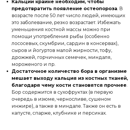
Кальций крайне необходим, чтобы
предотвратить появление остеопороза
. В
возрасте после 50 лет число людей, имеющих
это заболевание, резко возрастает. Избежать
уменьшения костной массы можно при
помощи употребления рыбы (особенно
лососевых, скумбрии, сардин в консервах),
сыров и йогуртов малой жирности, тофу,
дрожжей, горчичных семечек, миндаля,
мороженого и пр.
Достаточное количество бора в организме
мешает выходу кальция из костных тканей,
благодаря чему кости становятся прочнее
.
Бор содержится в сухофруктах (в первую
очередь в изюме, черносливе, сушеном
инжире), а также в миндале. Также он есть в
капусте, спарже, клубнике и персиках.