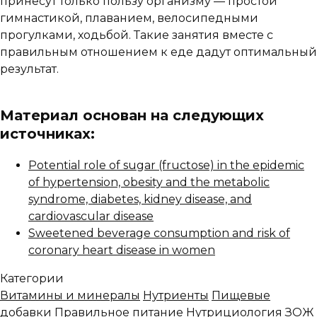
принесут только пользу организму — простой
гимнастикой, плаванием, велосипедными
прогулками, ходьбой. Такие занятия вместе с
правильным отношением к еде дадут оптимальный
результат.
Материал основан на следующих
источниках:
Potential role of sugar (fructose) in the epidemic
of hypertension, obesity and the metabolic
syndrome, diabetes, kidney disease, and
cardiovascular disease
Sweetened beverage consumption and risk of
coronary heart disease in women
Категории
Витамины и минералы
Нутриенты
Пищевые
добавки
Правильное питание
Нутрициология
ЗОЖ