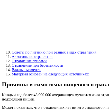
Содержание
Причины и симптомы пищевого отравления
Особенности питания после отравления
Какой должна быть диета после отравления
Диета при отравлении: разрешенные и запрещенные прод
Перечень продуктов, которые можно употреблять
Список запрещенных продуктов и блюд во время отравле
Питание детей при отравлении
Рецепты диетических блюд
Как правильно вводить новые продукты и выходить из д
Советы по питанию при разных видах отравления
Алкогольное отравление
Отравление грибами
Отравление при беременности
Важные моменты
Материал основан на следующих источниках:
Причины и симптомы пищевого отрав
Каждый год более 48 000 000 американцев мучаются из-за отра
подходящей пищей.
Может показаться, что в отравлениях нет ничего страшного и п