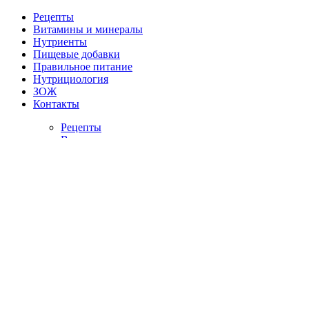
Рецепты
Витамины и минералы
Нутриенты
Пищевые добавки
Правильное питание
Нутрициология
ЗОЖ
Контакты
Рецепты
Витамины и минералы
Нутриенты
Пищевые добавки
Правильное питание
Нутрициология
ЗОЖ
Контакты
Главная
/
Блог
/
Питание при отравлении: какой должна быть дие
Питание при отравлении: как