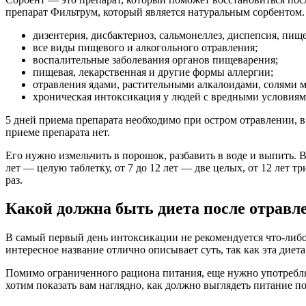
препарат Фильтрум, который является натуральным сорбентом.
дизентерия, дисбактериоз, сальмонеллез, диспепсия, пищ
все виды пищевого и алкогольного отравления;
воспалительные заболевания органов пищеварения;
пищевая, лекарственная и другие формы аллергии;
отравления ядами, растительными алкалоидами, солями м
хроническая интоксикация у людей с вредными условиям
5 дней приема препарата необходимо при остром отравлении, в
приеме препарата нет.
Его нужно измельчить в порошок, разбавить в воде и выпить. В
лет — целую таблетку, от 7 до 12 лет — две целых, от 12 лет т
раз.
Какой должна быть диета после отравл
В самый первый день интоксикации не рекомендуется что-либо 
интересное название отлично описывает суть, так как эта диет
Помимо ограниченного рациона питания, еще нужно употреблять
хотим показать вам наглядно, как должно выглядеть питание по