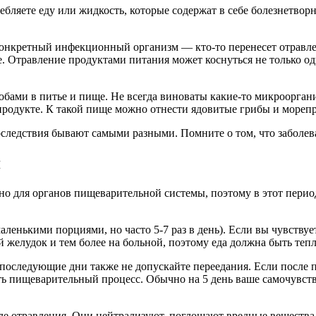
ребляете еду или жидкость, которые содержат в себе болезнетво
нкретный инфекционный организм — кто-то перенесет отравлени
е. Отравление продуктами питания может коснуться не только од
обами в питье и пище. Не всегда виноваты какие-то микроорган
продукте. К такой пище можно отнести ядовитые грибы и мореп
оследствия бывают самыми разными. Помните о том, что заболева
я
нно для органов пищеварительной системы, поэтому в этот пер
енькими порциями, но часто 5-7 раз в день). Если вы чувствуе
й желудок и тем более на больной, поэтому еда должна быть тепл
последующие дни также не допускайте переедания. Если после п
ить пищеварительный процесс. Обычно на 5 день ваше самочувств
ле отравления. Они нейтрализуют, поглощают вредные вещества 