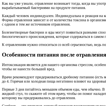
Как вы уже узнали, отравление возникает тогда, когда вы упот
вырабатываемый бактериями на продукте питания.
Каждый человек индивидуален. Индивидуальна и реакция на ко
Форма отравления зависит и от количества токсина в организм
с одним и тем же источником отравления.
Болезнетворные бактерии и яды могут появиться разными спос
биологического происхождения, которые содержаться в самом 
К отравлениям нужно относиться со всей серьезностью, ведь п
Особенности питания после отравлени
Интоксикация является для нашего организма стрессом, особе
чтобы не нанести больший вред.
Врачи рекомендуют придерживаться дробному питанию (есть мал
до 4. Горячая или холодная пища негативно влияют на здоровы
Первые 3 дня питайтесь меньшим объемом еды, чем обычно. В 
жидкий стул, то скажите об этом врачу, чтобы он помог налад
которому вы придерживались до отравления.
Сорбент — это препарат, который поможет восстановиться пос