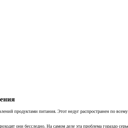
укты, длительность диеты
ния
иеты
ления
влений продуктами питания. Этот недуг распространен по всему 
роходят они бесследно. На самом деле эта проблема гораздо сер