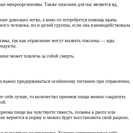
рные микроорганизмы. Также опасным для нас является яд,
е довольно легко, а кому-то потребуется помощь врача.
ного человека, но и целой группы, если она взаимодействовала
измы, так как отравление могут вызвать токсины — яды
родукты.
ние может повлечь за собой смерть.
иод важно придерживаться особенному питанию при отравлении,
те себя лучше, то количество приемов пищи можно сократить
ой.
риема пищи вы чувствуете тяжесть, позывы к рвоте или
ие вернется в норму и можно будет восстановить свой рацион,
и выводят их из организма. Хорошо зарекомендовал себя