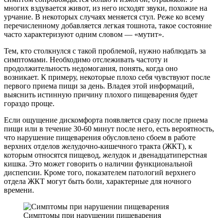
многих вздувается живот, из него исходят звуки, похожие на
урчание. В некоторых случаях меняется стул. Реже ко всему
перечисленному добавляется легкая тошнота, такое состояние
часто характеризуют одним словом — «мутит».
Тем, кто столкнулся с такой проблемой, нужно наблюдать за
симптомами. Необходимо отслеживать частоту и
продолжительность недомогания, понять, когда оно
возникает. К примеру, некоторые плохо себя чувствуют после
первого приема пищи за день. Владея этой информаций,
выяснить истинную причину плохого пищеварения будет
гораздо проще.
Если ощущение дискомфорта появляется сразу после приема
пищи или в течение 30-60 минут после него, есть вероятность,
что нарушение пищеварения обусловлено сбоем в работе
верхних отделов желудочно-кишечного тракта (ЖКТ), к
которым относятся пищевод, желудок и двенадцатиперстная
кишка. Это может говорить о наличии функциональной
диспепсии. Кроме того, показателем патологий верхнего
отдела ЖКТ могут быть боли, характерные для ночного
времени.
Симптомы при нарушении пищеварения