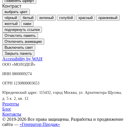
Поменять шрифт
Контраст
выбрать цвет
чёрный
белый
зеленый
голубой
красный
оранжевый
желтый
нави
подчеркнуть ссылки
Отчистить память
Отключить анимацию
Выключить свет
Закрыть панель
Accessibility by WAH
ООО «МОЛОДЕЙ»
ИНН 0800009274
ОГРН 1230800003653
Юридический адрес: 115432, город Москва, ул. Архитектора Щусева,
д. 5 к. 2, кв. 12
Рецепты
Блог
Контакты
© 2019-2026 Все права защищены. Разработка и продвижение
сайта —
«Генератор Продаж»