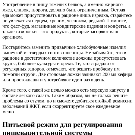
Употребление в пищу тяжелых белков, а именно жирного
мяса, сливок, творога, должно быть ограниченным. Острая
еда может присутствовать в рационе лишь изредка, старайтесь
не увлекаться перцем, хреном, чесноком, редькой. Помните,
что фаст-фуд, магазинные кондитерские изделия и конфеты, а
также газировки – это продукты, которые засоряют ваш
организм.
Постарайтесь заменить привычные хлебобулочные изделия
выпечкой из твердых сортов пшеницы. Не забывайте, что в
рационе в достаточном количестве должны присутствовать
крупы, бобовые культуры и орехи. Те, кто страдали от
регулярных запоров, отмечают, что решить проблему им
помогли отруби. Две столовые ложки заливают 200 мл кефира
или простокваши и употребляют один раз в день.
Кроме того, с такой же целью можно есть морскую капусту в
составе легкого салата. Таким образом, вы не только решите
проблемы со стулом, но и сможете добиться стойкой ремиссии
заболеваний ЖКТ, если скорректируете свое ежедневное
меню.
Питьевой режим для регулирования
пищеварительной системы