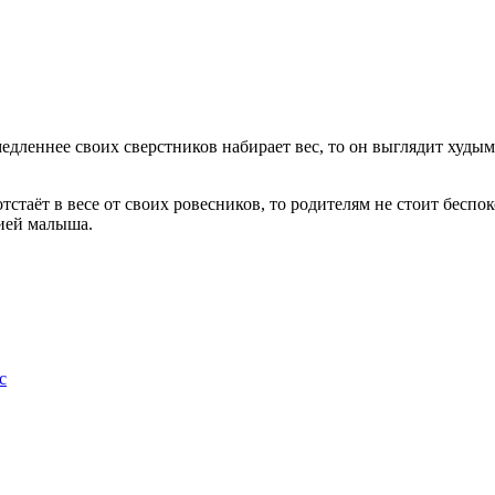
едленнее своих сверстников набирает вес, то он выглядит худым
тстаёт в весе от своих ровесников, то родителям не стоит беспо
цией малыша.
с