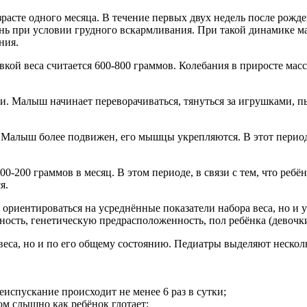
асте одного месяца. В течение первых двух недель после рожден
ень при условии грудного вскармливания. При такой динамике м
ния.
ой веса считается 600-800 граммов. Колебания в приросте массы
и. Малыш начинает переворачиваться, тянуться за игрушками, пыт
. Малыш более подвижен, его мышцы укрепляются. В этот период
00-200 граммов в месяц. В этом периоде, в связи с тем, что ребё
я.
 ориентироваться на усреднённые показатели набора веса, но и
ность, генетическую предрасположенность, пол ребёнка (девочк
веса, но и по его общему состоянию. Педиатры выделяют несколь
еиспускание происходит не менее 6 раз в сутки;
ом слышно как ребёнок глотает;