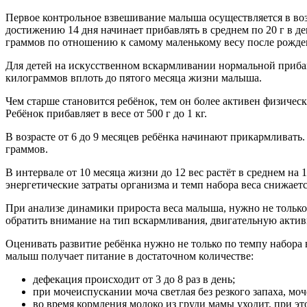
Первое контрольное взвешивание малыша осуществляется в возр
достижению 14 дня начинает прибавлять в среднем по 20 г в д
граммов по отношению к самому маленькому весу после рожде
Для детей на искусственном вскармливании нормальной прибавк
килограммов вплоть до пятого месяца жизни малыша.
Чем старше становится ребёнок, тем он более активен физическ
Ребёнок прибавляет в весе от 500 г до 1 кг.
В возрасте от 6 до 9 месяцев ребёнка начинают прикармливать
граммов.
В интервале от 10 месяца жизни до 12 вес растёт в среднем на 1
энергетические затраты организма и темп набора веса снижаетс
При анализе динамики прироста веса малыша, нужно не только
обратить внимание на тип вскармливания, двигательную актив
Оценивать развитие ребёнка нужно не только по темпу набора 
малыш получает питание в достаточном количестве:
дефекация происходит от 3 до 8 раз в день;
при мочеиспускании моча светлая без резкого запаха, моч
во время кормления молоко из груди мамы уходит, при эт