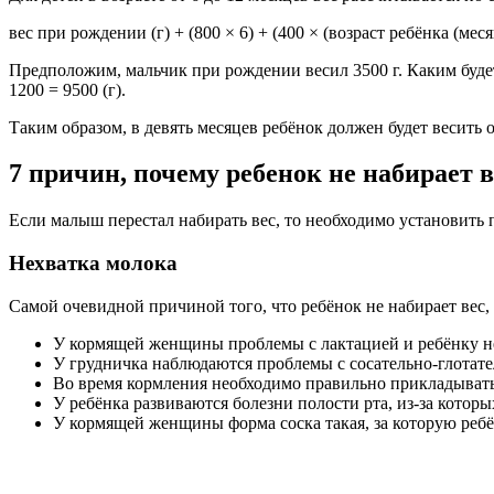
вес при рождении (г) + (800 × 6) + (400 × (возраст ребёнка (месяц)
Предположим, мальчик при рождении весил 3500 г. Каким будет в
1200 = 9500 (г).
Таким образом, в девять месяцев ребёнок должен будет весить о
7 причин, почему ребенок не набирает в
Если малыш перестал набирать вес, то необходимо установить 
Нехватка молока
Самой очевидной причиной того, что ребёнок не набирает вес, 
У кормящей женщины проблемы с лактацией и ребёнку не
У грудничка наблюдаются проблемы с сосательно-глотат
Во время кормления необходимо правильно прикладывать р
У ребёнка развиваются болезни полости рта, из-за которы
У кормящей женщины форма соска такая, за которую ребё