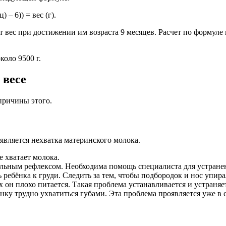
 – 6)) = вес (г).
ес при достижении им возраста 9 месяцев. Расчет по формуле пока
коло 9500 г.
 весе
причины этого.
является нехватка материнского молока.
 хватает молока.
ельным рефлексом. Необходима помощь специалиста для устране
ебёнка к груди. Следить за тем, чтобы подбородок и нос упира
х он плохо питается. Такая проблема устанавливается и устраняе
нку трудно ухватиться губами. Эта проблема проявляется уже в 