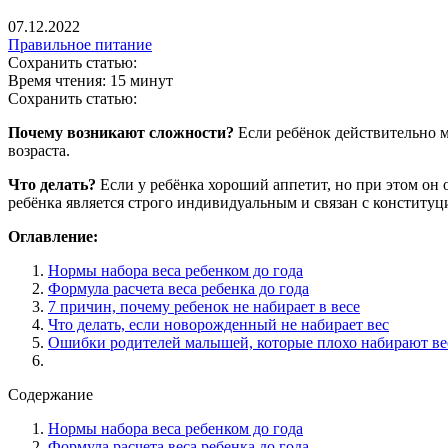
07.12.2022
Правильное питание
Сохранить статью:
Время чтения:
15 минут
Сохранить статью:
Почему возникают сложности?
Если ребёнок действительно м
возраста.
Что делать?
Если у ребёнка хороший аппетит, но при этом он о
ребёнка является строго индивидуальным и связан с конститу
Оглавление:
Нормы набора веса ребенком до года
Формула расчета веса ребенка до года
7 причин, почему ребенок не набирает в весе
Что делать, если новорожденный не набирает вес
Ошибки родителей малышей, которые плохо набирают ве
Содержание
Нормы набора веса ребенком до года
Формула расчета веса ребенка до года