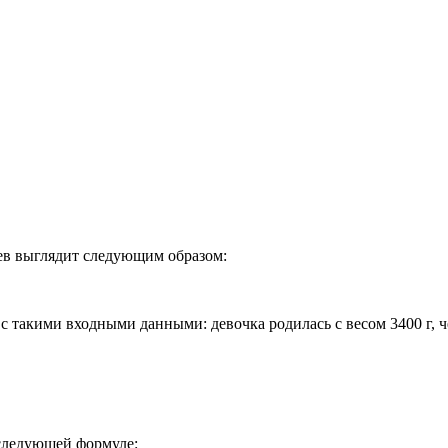
цев выглядит следующим образом:
с такими входными данными: девочка родилась с весом 3400 г, че
.
о следующей формуле: