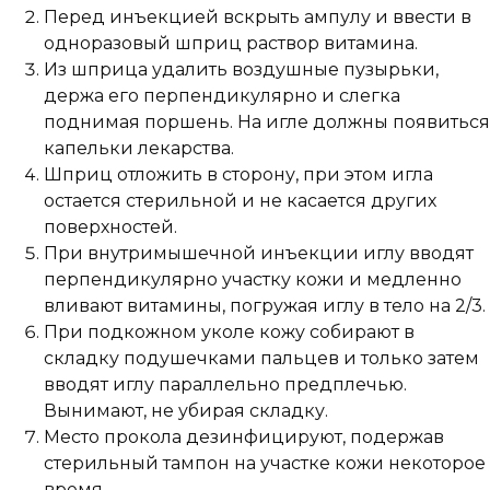
Перед инъекцией вскрыть ампулу и ввести в
одноразовый шприц раствор витамина.
Из шприца удалить воздушные пузырьки,
держа его перпендикулярно и слегка
поднимая поршень. На игле должны появиться
капельки лекарства.
Шприц отложить в сторону, при этом игла
остается стерильной и не касается других
поверхностей.
При внутримышечной инъекции иглу вводят
перпендикулярно участку кожи и медленно
вливают витамины, погружая иглу в тело на 2/3.
При подкожном уколе кожу собирают в
складку подушечками пальцев и только затем
вводят иглу параллельно предплечью.
Вынимают, не убирая складку.
Место прокола дезинфицируют, подержав
стерильный тампон на участке кожи некоторое
время.