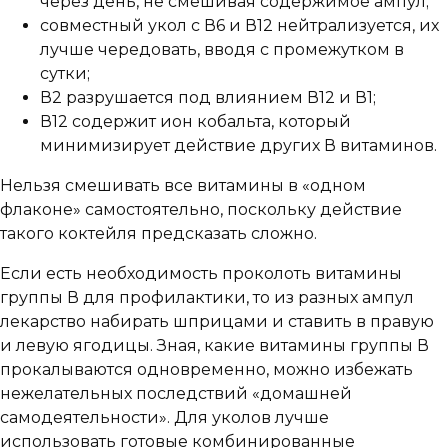
через день, не смешивая содержимое ампул;
совместный укол с В6 и В12 нейтрализуется, их
лучше чередовать, вводя с промежутком в
сутки;
В2 разрушается под влиянием В12 и В1;
В12 содержит ион кобальта, который
минимизирует действие других В витаминов.
Нельзя смешивать все витамины в «одном
флаконе» самостоятельно, поскольку действие
такого коктейля предсказать сложно.
Если есть необходимость проколоть витамины
группы В для профилактики, то из разных ампул
лекарство набирать шприцами и ставить в правую
и левую ягодицы. Зная, какие витамины группы В
прокалываются одновременно, можно избежать
нежелательных последствий «домашней
самодеятельности». Для уколов лучше
использовать готовые комбинированные