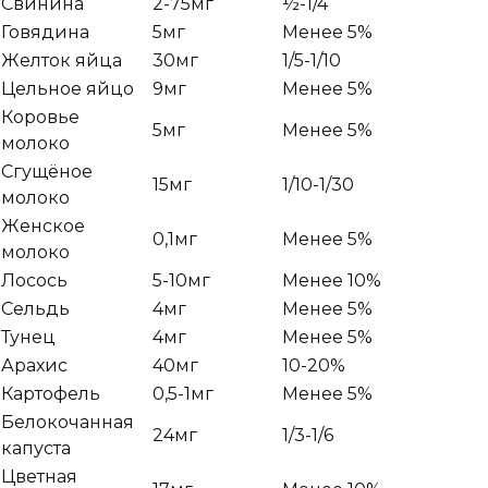
Свинина
2-75мг
½-1/4
Говядина
5мг
Менее 5%
Желток яйца
30мг
1/5-1/10
Цельное яйцо
9мг
Менее 5%
Коровье
5мг
Менее 5%
молоко
Сгущёное
15мг
1/10-1/30
молоко
Женское
0,1мг
Менее 5%
молоко
Лосось
5-10мг
Менее 10%
Сельдь
4мг
Менее 5%
Тунец
4мг
Менее 5%
Арахис
40мг
10-20%
Картофель
0,5-1мг
Менее 5%
Белокочанная
24мг
1/3-1/6
капуста
Цветная