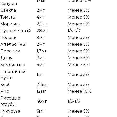
17мг
Менее 10%
капуста
Свёкла
2мг
Менее 5%
Томаты
4мг
Менее 5%
Морковь
2,5мг
Менее 5%
Лук репчатый
28мг
1/5-1/10
Яблоки
9мг
Менее 5%
Апельсины
2мг
Менее 5%
Персики
1,7мг
Менее 5%
Дыня
3мг
Менее 5%
Земляника
4мг
Менее 5%
Пшеничная
1мг
Менее 5%
мука
Хлеб
2-5мг
Менее 5%
Рис
12мг
Менее 10%
Рисовые
46мг
1/3-1/6
отруби
Кукуруза
6мг
Менее 5%