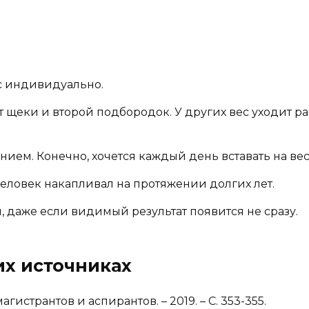
ес индивидуально.
ят щеки и второй подбородок. У других вес уходит р
нием. Конечно, хочется каждый день вставать на ве
человек накапливал на протяжении долгих лет.
, даже если видимый результат появится не сразу.
х источниках
странтов и аспирантов. – 2019. – С. 353-355.