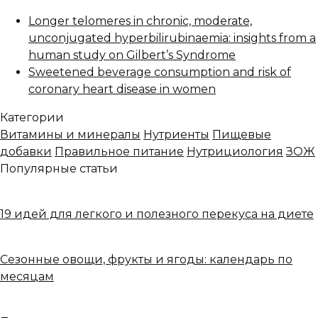
Longer telomeres in chronic, moderate,
unconjugated hyperbilirubinaemia: insights from a
human study on Gilbert’s Syndrome
Sweetened beverage consumption and risk of
coronary heart disease in women
Категории
Витамины и минералы
Нутриенты
Пищевые
добавки
Правильное питание
Нутрициология
ЗОЖ
Популярные статьи
19 идей для легкого и полезного перекуса на диете
Сезонные овощи, фрукты и ягоды: календарь по
месяцам