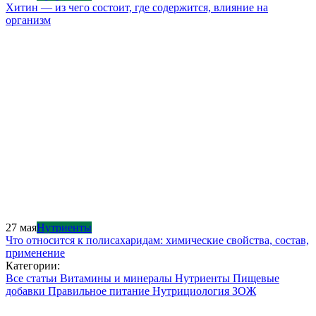
Хитин — из чего состоит, где содержится, влияние на
организм
27 мая
Нутриенты
Что относится к полисахаридам: химические свойства, состав,
применение
Категории:
Все статьи
Витамины и минералы
Нутриенты
Пищевые
добавки
Правильное питание
Нутрициология
ЗОЖ