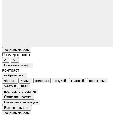
Закрыть панель
Размер шрифт
A-
A+
Поменять шрифт
Контраст
выбрать цвет
чёрный
белый
зеленый
голубой
красный
оранжевый
желтый
нави
подчеркнуть ссылки
Отчистить память
Отключить анимацию
Выключить свет
Закрыть панель