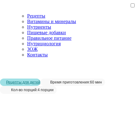
Рецепты
Витамины и минералы
Нутриенты
Пищевые добавки
Правильное питание
Нутрициология
ЗОЖ
Контакты
Главная страница
/
Рецепты
/
Рецепт миндального печенья в
домашних условиях
Рецепты для детей
Время приготовления:
60 мин
Кол-во порций:
4 порции
Рецепт миндального печенья в
домашних условиях__
Сохранить рецепт: