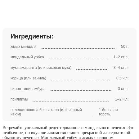
Ингредиенты:
жмых миндаля
50 г;
миндальный урбеч
1–2 ст.л;
мука амаранта (или рисовая мука)
3–4 ст.л;
корица (или ваниль)
0,5 ч.л;
сироп топинамбура
3 ст.л;
псиллиум
1–2 ч.л;
вяленая клюква без сахара (или чёрный
1 большая
изюм)
горсть.
Встречайте уникальный рецепт домашнего миндального печенья. Это
необычное, но вкусное лакомство станет прекрасной альтернативой
обычному печенью. Миндальный урбеч и жмых с сиропом