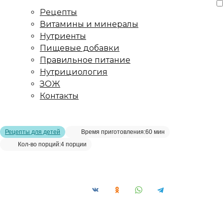
Рецепты
Витамины и минералы
Нутриенты
Пищевые добавки
Правильное питание
Нутрициология
ЗОЖ
Контакты
Главная страница
/
Рецепты
/
Суп с фрикадельками
Рецепты для детей
Время приготовления:
60 мин
Кол-во порций:
4 порции
Суп с фрикадельками__
Сохранить рецепт: