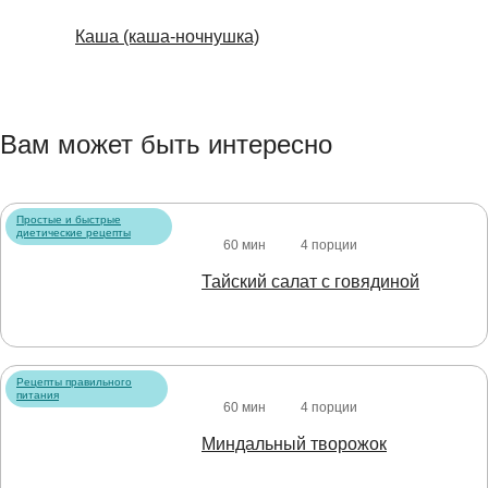
Каша (каша-ночнушка)
Вам может быть интересно
Простые и быстрые
диетические рецепты
60 мин
4 порции
Тайский салат с говядиной
Рецепты правильного
питания
60 мин
4 порции
Миндальный творожок