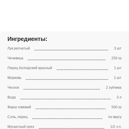
Ингредиенты:
Лук репчатый
3 шт
Чечевица
250 гр
Перец болгарский красный
1 шт
Морковь
1 шт
Чеснок
2 зубчика
Вода
3 л
Фарш говяжий
500 гр
Соль, перец
по вкусу
Мускатный орех
1/2 ч.л.