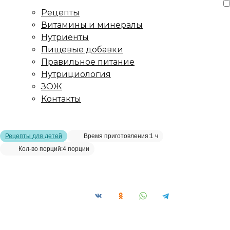
Рецепты
Витамины и минералы
Нутриенты
Пищевые добавки
Правильное питание
Нутрициология
ЗОЖ
Контакты
Главная страница
/
Рецепты
/
Ягодная панна-котта
Рецепты для детей
Время приготовления:
1 ч
Кол-во порций:
4 порции
Ягодная панна-котта__
Сохранить рецепт: