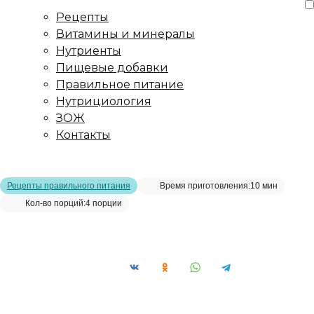
Рецепты
Витамины и минералы
Нутриенты
Пищевые добавки
Правильное питание
Нутрициология
ЗОЖ
Контакты
Главная страница
/
Рецепты
/
Домашняя икра из кабачка
Рецепты правильного питания
Время приготовления:
10 мин
Кол-во порций:
4 порции
Домашняя икра из кабачка__
Сохранить рецепт: