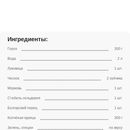
Ингредиенты:
Горох
300 г
Вода
2 л
Луковица
1 шт.
Чеснок
2 зубчика
Морковь
1 шт.
Стебель сельдерея
1 шт.
Болгарский перец
1 шт.
Копчёная курица
300 г
Зелень, специи
по вкусу