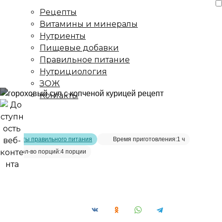
Рецепты
Витамины и минералы
Нутриенты
Пищевые добавки
Правильное питание
Нутрициология
ЗОЖ
Контакты
Главная страница
/
Рецепты
/
Рецепт горохового супа с
копченой курицей
Рецепты правильного питания
Время приготовления:
1 ч
Кол-во порций:
4 порции
Рецепт горохового супа с копченой
курицей__
Сохранить рецепт: