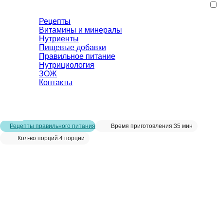
Рецепты
Витамины и минералы
Нутриенты
Пищевые добавки
Правильное питание
Нутрициология
ЗОЖ
Контакты
Главная страница
/
Рецепты
/
Гранола в домашних условиях в
духовке
Рецепты правильного питания
Время приготовления:
35 мин
Кол-во порций:
4 порции
Гранола в домашних условиях в
духовке__
Сохранить рецепт: