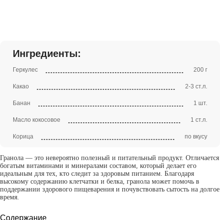
Ингредиенты:
Геркулес
200 г
Какао
2-3 ст.л.
Банан
1 шт.
Масло кокосовое
1 ст.л.
Корица
по вкусу
Гранола — это невероятно полезный и питательный продукт. Отличается
богатым витаминами и минералами составом, который делает его
идеальным для тех, кто следит за здоровым питанием. Благодаря
высокому содержанию клетчатки и белка, гранола может помочь в
поддержании здорового пищеварения и почувствовать сытость на долгое
время.
Содержание