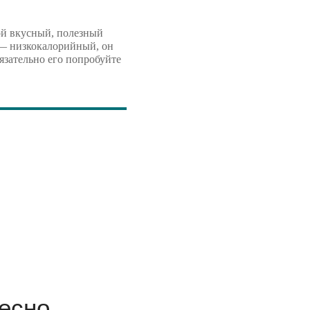
кой вкусный, полезный
 — низкокалорийный, он
язательно его попробуйте
есно