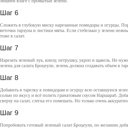
лишней влаге с промытый зелени.
Шаг 6
Сложить в глубокую миску нарезанные помидоры и огурцы. Пор
веточки тархуна и листики мяты. Если стебельки у зелени нежн
тоже в салат.
Шаг 7
Нарезать зеленый лук, кинзу, петрушку, укроп и щавель. Не нуж
зелень для салата Броцеули, зелень должна создавать объем в тар
Шаг 8
Добавить в тарелку к помидорам и огурцу всю оставшуюся зеле
солью по вкусу и всё полить гранатовым соусом Наршараб. Доба
сверху на салат, слегка его помешать. Но только очень аккуратно
Шаг 9
Попробовать готовый зеленый салат Броцеули, по желанию доб