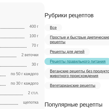
Рубрики рецептов
400 г
Все
100 г
Простые и быстрые диетически
рецепты
70 г
Рецепты для детей
2 веточки
Рецепты правильного питания
30 г
Веганские рецепты без продукт
по 50 г каждого
животного происхождения
по 30 г каждого
Вегетарианские рецепты
2 ст.л.
щепотка
Популярные рецепты