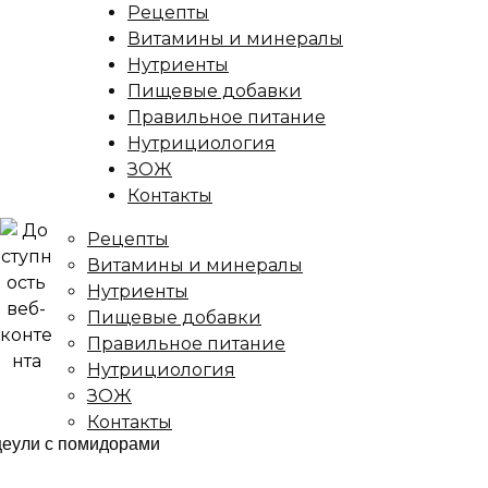
Рецепты
Витамины и минералы
Нутриенты
Пищевые добавки
Правильное питание
Нутрициология
ЗОЖ
Контакты
Рецепты
Витамины и минералы
Нутриенты
Пищевые добавки
Правильное питание
Нутрициология
ЗОЖ
Контакты
ница
/
Рецепты
/
Грузинский салат Броцеули с помидо