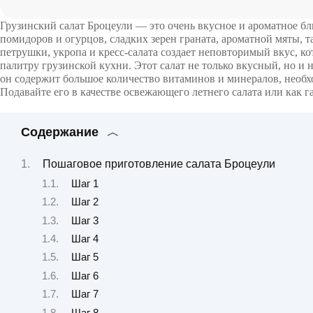
Грузинский салат Броцеули — это очень вкусное и ароматное б
помидоров и огурцов, сладких зерен граната, ароматной мяты, т
петрушки, укропа и кресс-салата создает неповторимый вкус, к
палитру грузинской кухни. Этот салат не только вкусный, но и 
он содержит большое количество витаминов и минералов, необх
Подавайте его в качестве освежающего летнего салата или как 
Содержание
Пошаговое приготовление салата Броцеули
Шаг 1
Шаг 2
Шаг 3
Шаг 4
Шаг 5
Шаг 6
Шаг 7
Шаг 8