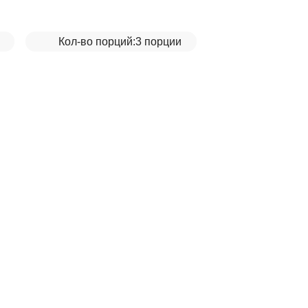
Кол-во порций:
3 порции
оцеули с помидо