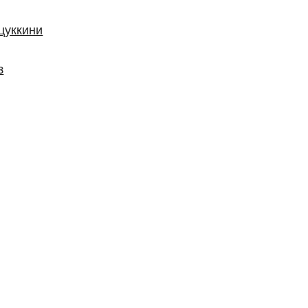
цуккини
з