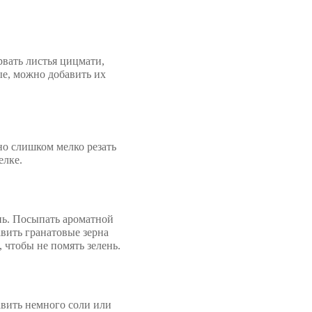
вать листья цицмати,
ые, можно добавить их
но слишком мелко резать
елке.
нь. Посыпать ароматной
вить гранатовые зерна
, чтобы не помять зелень.
авить немного соли или