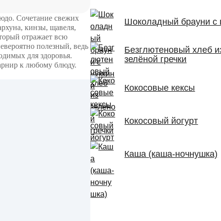
людо. Сочетание свежих
Шоколадный брауни с 
архуна, кинзы, щавеля,
оторый отражает всю
невероятно полезный, ведь
Безглютеновый хлеб и
одимых для здоровья.
зелёной гречки
гарнир к любому блюду.
Кокосовые кексы
Кокосовый йогурт
Каша (каша-ночнушка)