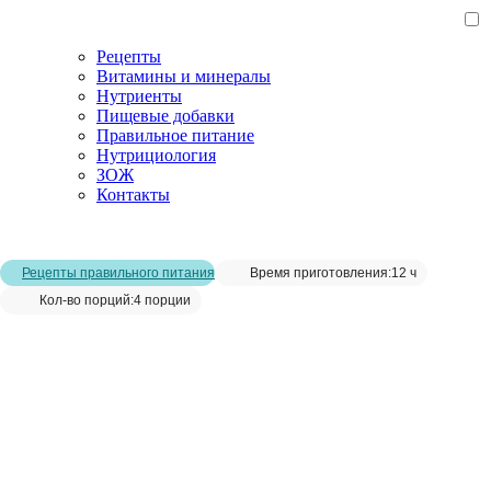
Рецепты
Витамины и минералы
Нутриенты
Пищевые добавки
Правильное питание
Нутрициология
ЗОЖ
Контакты
Главная страница
/
Рецепты
/
Костный бульон
Рецепты правильного питания
Время приготовления:
12 ч
Кол-во порций:
4 порции
Костный бульон__
Сохранить рецепт: