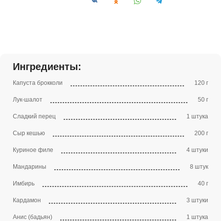
Сохранить рецепт:
Ингредиенты:
Капуста брокколи
120 г
Лук-шалот
50 г
Сладкий перец
1 штука
Сыр кешью
200 г
Куриное филе
4 штуки
Мандарины
8 штук
Имбирь
40 г
Кардамон
3 штуки
Анис (бадьян)
1 штука