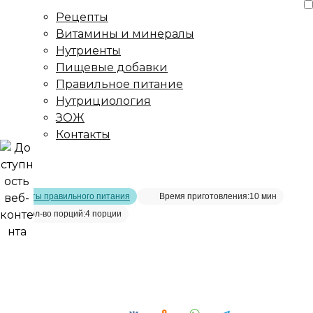
Рецепты
Витамины и минералы
Нутриенты
Пищевые добавки
Правильное питание
Нутрициология
ЗОЖ
Контакты
Главная страница
/
Рецепты
/
Куриная грудка на пару,
фаршированная овощами, с мандариновым соусом
Рецепты правильного питания
Время приготовления:
10 мин
Кол-во порций:
4 порции
Куриная грудка на пару,
фаршированная овощами,
с мандариновым соусом__