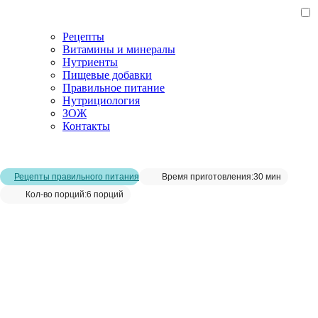
Рецепты
Витамины и минералы
Нутриенты
Пищевые добавки
Правильное питание
Нутрициология
ЗОЖ
Контакты
Главная страница
/
Рецепты
/
Куриные котлеты с грибами
Рецепты правильного питания
Время приготовления:
30 мин
Кол-во порций:
6 порций
Куриные котлеты с грибами__
Сохранить рецепт: