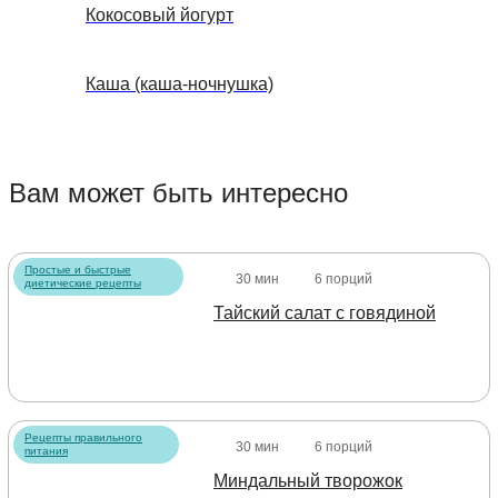
Кокосовый йогурт
Каша (каша-ночнушка)
Вам может быть интересно
Простые и быстрые
30 мин
6 порций
диетические рецепты
Тайский салат с говядиной
Рецепты правильного
30 мин
6 порций
питания
Миндальный творожок