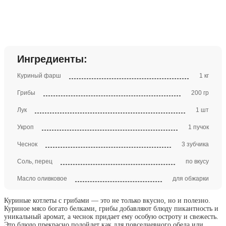
Ингредиенты:
Куриный фарш
1 кг
Грибы
200 гр
Лук
1 шт
Укроп
1 пучок
Чеснок
3 зубчика
Соль, перец
по вкусу
Масло оливковое
для обжарки
Куриные котлеты с грибами — это не только вкусно, но и полезно.
Куриное мясо богато белками, грибы добавляют блюду пикантность и
уникальный аромат, а чеснок придает ему особую остроту и свежесть.
Это блюдо прекрасно подойдет как для повседневного обеда или