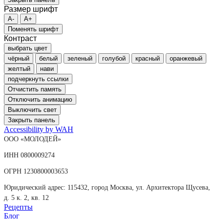
Размер шрифт
A-
A+
Поменять шрифт
Контраст
выбрать цвет
чёрный
белый
зеленый
голубой
красный
оранжевый
желтый
нави
подчеркнуть ссылки
Отчистить память
Отключить анимацию
Выключить свет
Закрыть панель
Accessibility by WAH
ООО «МОЛОДЕЙ»
ИНН 0800009274
ОГРН 1230800003653
Юридический адрес: 115432, город Москва, ул. Архитектора Щусева,
д. 5 к. 2, кв. 12
Рецепты
Блог