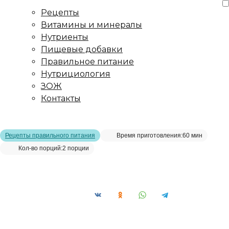
Рецепты
Витамины и минералы
Нутриенты
Пищевые добавки
Правильное питание
Нутрициология
ЗОЖ
Контакты
Главная страница
/
Рецепты
/
Куриные сосиски
Рецепты правильного питания
Время приготовления:
60 мин
Кол-во порций:
2 порции
Куриные сосиски__
Сохранить рецепт: