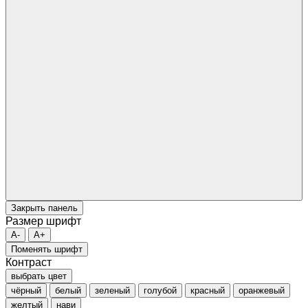
Закрыть панель
Размер шрифт
A-
A+
Поменять шрифт
Контраст
выбрать цвет
чёрный
белый
зеленый
голубой
красный
оранжевый
желтый
нави