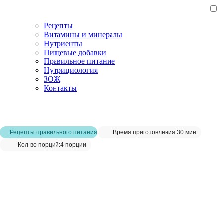
Рецепты
Витамины и минералы
Нутриенты
Пищевые добавки
Правильное питание
Нутрициология
ЗОЖ
Контакты
Главная страница
/
Рецепты
/
Оладьи без глютена из зелёной
гречки
Рецепты правильного питания
Время приготовления:
30 мин
Кол-во порций:
4 порции
Оладьи без глютена из зелёной
гречки__
Сохранить рецепт: