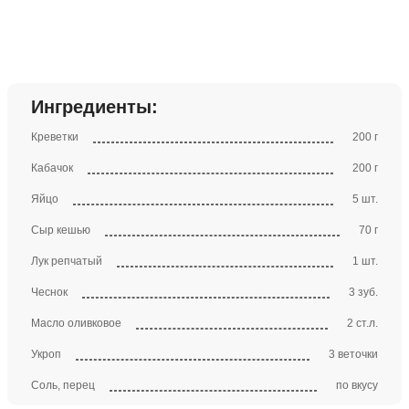
Ингредиенты:
Креветки
200 г
Кабачок
200 г
Яйцо
5 шт.
Сыр кешью
70 г
Лук репчатый
1 шт.
Чеснок
3 зуб.
Масло оливковое
2 ст.л.
Укроп
3 веточки
Соль, перец
по вкусу