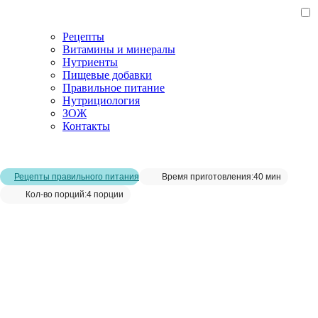
Рецепты
Витамины и минералы
Нутриенты
Пищевые добавки
Правильное питание
Нутрициология
ЗОЖ
Контакты
Главная страница
/
Рецепты
/
Омлет с креветками
Рецепты правильного питания
Время приготовления:
40 мин
Кол-во порций:
4 порции
Омлет с креветками__
Сохранить рецепт: