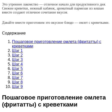
Это утреннее лакомство — отличное начало для продуктивного дня.
Свежие креветки, нежный кабачок, ароматный пармезан из кешью
вместе создают отличное сочетание вкусов.
Давайте вместе приготовим это вкусное блюдо — омлет с креветками.
Содержание
Пошаговое приготовление омлета (фритатты) с
креветками
Шаг 1
Шаг 2
Шаг 3
Шаг 4
Шаг 5
Шаг 6
Шаг 7
Шаг 8
Шаг 9
Пошаговое приготовление омлета
(фритатты) с креветками