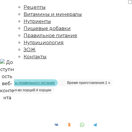
Рецепты
Витамины и минералы
Нутриенты
Пищевые добавки
Правильное питание
Нутрициология
ЗОЖ
Контакты
Главная страница
/
Рецепты
/
Овощной салат с нутом и
баклажаном
Рецепты правильного питания
Время приготовления:
1 ч
Кол-во порций:
4 порции
Овощной салат с нутом и
баклажаном__
Сохранить рецепт: