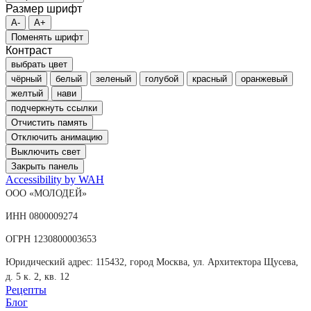
Размер шрифт
A-
A+
Поменять шрифт
Контраст
выбрать цвет
чёрный
белый
зеленый
голубой
красный
оранжевый
желтый
нави
подчеркнуть ссылки
Отчистить память
Отключить анимацию
Выключить свет
Закрыть панель
Accessibility by WAH
ООО «МОЛОДЕЙ»
ИНН 0800009274
ОГРН 1230800003653
Юридический адрес: 115432, город Москва, ул. Архитектора Щусева,
д. 5 к. 2, кв. 12
Рецепты
Блог