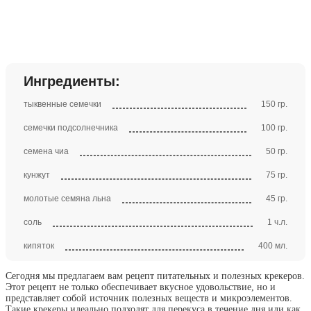
Ингредиенты:
тыквенные семечки
150 гр.
семечки подсолнечника
100 гр.
семена чиа
50 гр.
кунжут
75 гр.
молотые семяна льна
45 гр.
соль
1 ч.л.
кипяток
400 мл.
Сегодня мы предлагаем вам рецепт питательных и полезных крекеров.
Этот рецепт не только обеспечивает вкусное удовольствие, но и
представляет собой источник полезных веществ и микроэлементов.
Такие крекеры идеально подходят для перекуса в течение дня или как