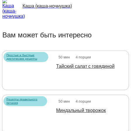
Каша (каша-ночнушка)
Вам может быть интересно
Простые и быстрые
50 мин
4 порции
диетические рецепты
Тайский салат с говядиной
Рецепты правильного
50 мин
4 порции
питания
Миндальный творожок