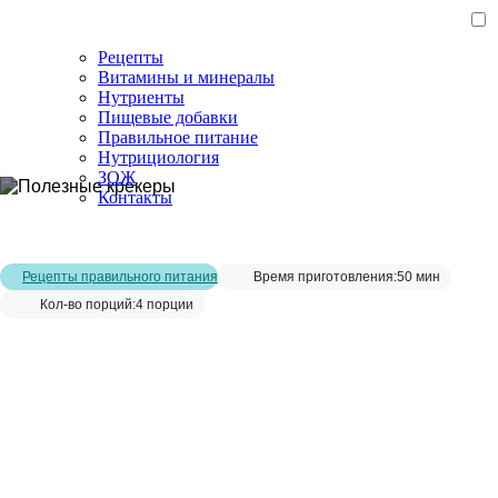
Рецепты
Витамины и минералы
Нутриенты
Пищевые добавки
Правильное питание
Нутрициология
ЗОЖ
Контакты
Главная страница
/
Рецепты
/
Полезные крекеры
Рецепты правильного питания
Время приготовления:
50 мин
Кол-во порций:
4 порции
Полезные крекеры__
Сохранить рецепт: