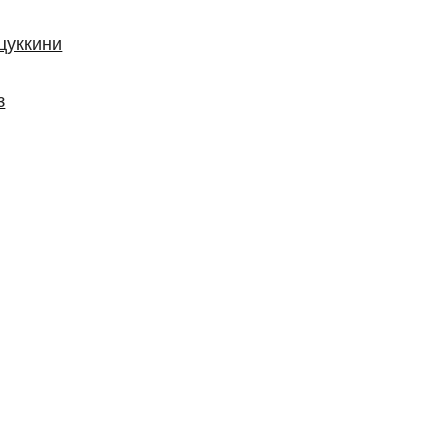
цуккини
з