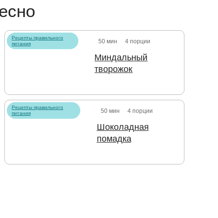
есно
Рецепты правильного
50 мин
4 порции
питания
Миндальный
творожок
Рецепты правильного
50 мин
4 порции
питания
Шоколадная
помадка