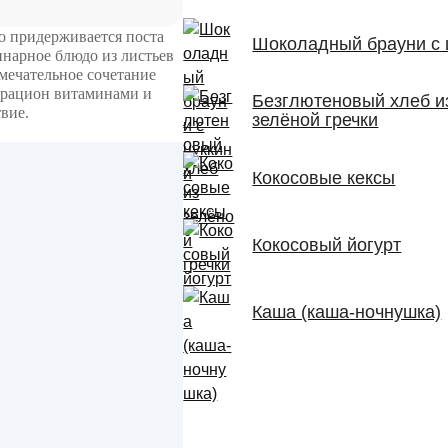
о придерживается поста
Шоколадный брауни с 
инарное блюдо из листьев
мечательное сочетание
ш рацион витаминами и
Безглютеновый хлеб и
вие.
зелёной гречки
Кокосовые кексы
Кокосовый йогурт
Каша (каша-ночнушка)