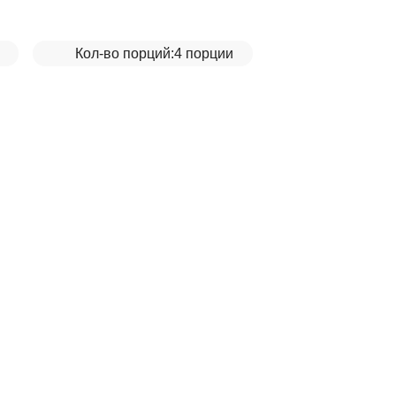
Кол-во порций:
4 порции
овощами__