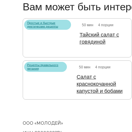
Вам может быть интер
Простые и быстрые
50 мин
4 порции
диетические рецепты
Тайский салат с
говядиной
Рецепты правильного
50 мин
4 порции
питания
Салат с
краснокочанной
капустой и бобами
ООО «МОЛОДЕЙ»