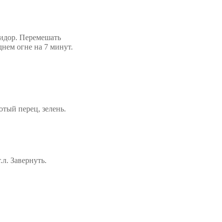
мидор. Перемешать
днем огне на 7 минут.
отый перец, зелень.
.л. Завернуть.