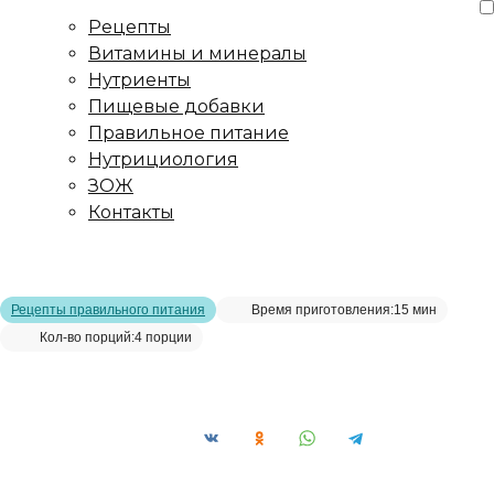
Рецепты
Витамины и минералы
Нутриенты
Пищевые добавки
Правильное питание
Нутрициология
ЗОЖ
Контакты
Главная страница
/
Рецепты
/
Пюре из брокколи и зелёного
горошка
Рецепты правильного питания
Время приготовления:
15 мин
Кол-во порций:
4 порции
Пюре из брокколи и зелёного горошка__
Сохранить рецепт: