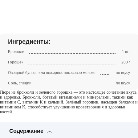
Ингредиенты:
Брокколи
1 шт
Горошек
200 г
Овощной бульон или нежирное кокосовое молоко
по вкусу
Соль, специи
по вкусу
Пюре из брокколи и зеленого горошка — это настоящее сочетание вкуса
и здоровья. Брокколи, богатый витаминами и минералами, такими как
витамин C, витамин K и кальций. Зелёный горошек, насыщен белками и
витамином K, способствует улучшению кроветворения и здоровья
костей.
Содержание