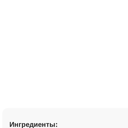
Рецепт приготов
булгуром__
Сохранить рецепт:
Ингредиенты: