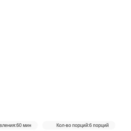
й капусты с булгуром
вления:
60 мин
Кол-во порций:
6 порций