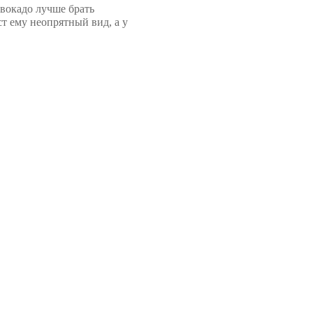
Авокадо лучше брать
ст ему неопрятный вид, а у