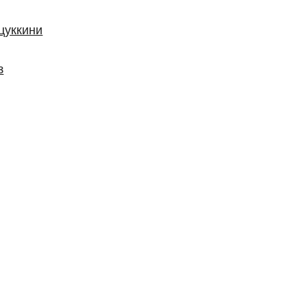
цуккини
з