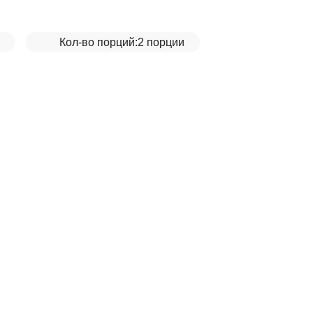
Кол-во порций:
2 порции
кадо и огурцом__