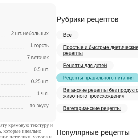
Рубрики рецептов
2 шт. небольших
Все
1 горсть
Простые и быстрые диетически
рецепты
7 веточек
Рецепты для детей
0.5 шт.
Рецепты правильного питания
0.25 шт.
Веганские рецепты без продукт
1 ч.л.
животного происхождения
по вкусу
Вегетарианские рецепты
ату кремовую текстуру и
Популярные рецепты
, которые идеально
ени: петрушки, укропа и