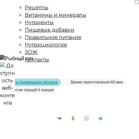
Рецепты
Витамины и минералы
Нутриенты
Пищевые добавки
Правильное питание
Нутрициология
ЗОЖ
Контакты
Главная страница
/
Рецепты
/
Рыбный суп
Рецепты правильного питания
Время приготовления:
60 мин
Кол-во порций:
4 порции
Рыбный суп__
Сохранить рецепт: