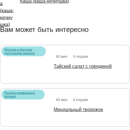
Каша (каша-ночнушка)
Вам может быть интересно
Простые и быстрые
диетические рецепты
60 мин
4 порции
Тайский салат с говядиной
Рецепты правильного
питания
60 мин
4 порции
Миндальный творожок