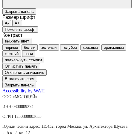
Закрыть панель
Размер шрифт
A-
A+
Поменять шрифт
Контраст
выбрать цвет
чёрный
белый
зеленый
голубой
красный
оранжевый
желтый
нави
подчеркнуть ссылки
Отчистить память
Отключить анимацию
Выключить свет
Закрыть панель
Accessibility by WAH
ООО «МОЛОДЕЙ»
ИНН 0800009274
ОГРН 1230800003653
Юридический адрес: 115432, город Москва, ул. Архитектора Щусева,
д. 5 к. 2, кв. 12