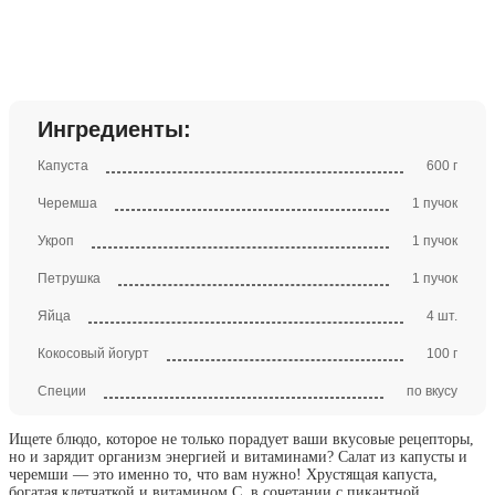
Ингредиенты:
Капуста
600 г
Черемша
1 пучок
Укроп
1 пучок
Петрушка
1 пучок
Яйца
4 шт.
Кокосовый йогурт
100 г
Специи
по вкусу
Ищете блюдо, которое не только порадует ваши вкусовые рецепторы,
но и зарядит организм энергией и витаминами? Салат из капусты и
черемши — это именно то, что вам нужно! Хрустящая капуста,
богатая клетчаткой и витамином C, в сочетании с пикантной