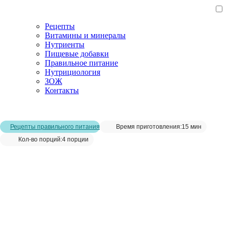
Рецепты
Витамины и минералы
Нутриенты
Пищевые добавки
Правильное питание
Нутрициология
ЗОЖ
Контакты
Главная страница
/
Рецепты
/
Салат из капусты и черемши
Рецепты правильного питания
Время приготовления:
15 мин
Кол-во порций:
4 порции
Салат из капусты и черемши__
Сохранить рецепт: