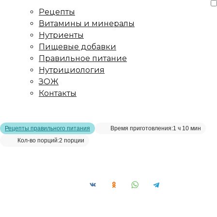
Рецепты
Витамины и минералы
Нутриенты
Пищевые добавки
Правильное питание
Нутрициология
ЗОЖ
Контакты
Главная страница
/
Рецепты
/
Сметана из кешью
Рецепты правильного питания
Время приготовления:
1 ч 10 мин
Кол-во порций:
2 порции
Сметана из кешью__
Сохранить рецепт: