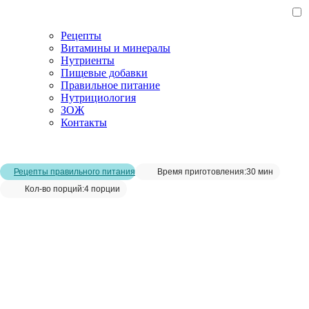
Рецепты
Витамины и минералы
Нутриенты
Пищевые добавки
Правильное питание
Нутрициология
ЗОЖ
Контакты
Главная страница
/
Рецепты
/
Суп из лука-порея и цветной капусты
Рецепты правильного питания
Время приготовления:
30 мин
Кол-во порций:
4 порции
Суп из лука-порея и цветной капусты__
Сохранить рецепт: