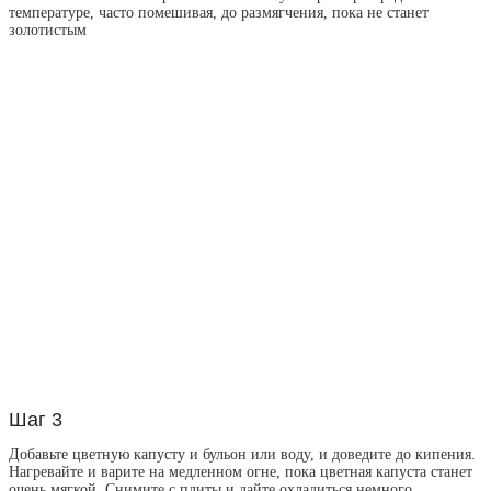
температуре, часто помешивая, до размягчения, пока не станет
золотистым
Шаг 3
Добавьте цветную капусту и бульон или воду, и доведите до кипения.
Нагревайте и варите на медленном огне, пока цветная капуста станет
очень мягкой. Снимите с плиты и дайте охладиться немного