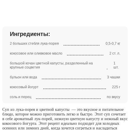
Ингредиенты:
2 больших стебля лука-порея
0,5-0,7 кг
кокосовое или оливковое масло
2 ст. л.
большой кочан цветной капусты, разделенный на
1
крупные соцветия
шт.
бульон или вода
3 чашки
кокосовый йогурт
225 г
соль и перец
по вкусу
Суп из лука-порея и цветной капусты — это вкусное и питательное
блюдо, которое можно приготовить легко и быстро. Этот суп сочетает
в себе ароматный лук-порей, нежную цветную капусту и нежный вкус
кокосового йогурта. Этот рецепт идеально подходит для холодных
осенних или зимних дней, когда хочется согреться и насладиться