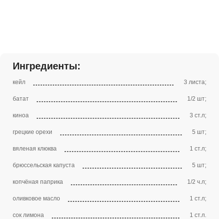
Ингредиенты:
кейл
3 листа;
батат
1/2 шт;
киноа
3 ст.л;
грецкие орехи
5 шт;
вяленая клюква
1 ст.л;
брюссельская капуста
5 шт;
копчёная паприка
1/2 ч.л;
оливковое масло
1 ст.л;
сок лимона
1 ст.л.