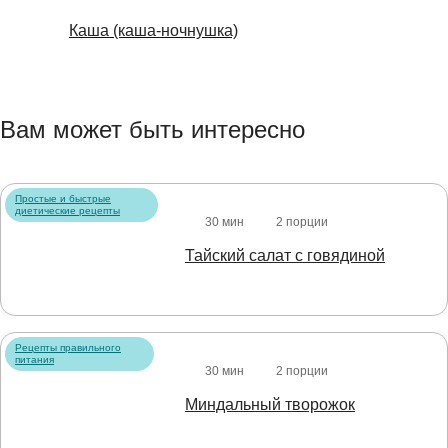
Каша (каша-ночнушка)
Вам может быть интересно
Простые и быстрые
диетические рецепты
30 мин
2 порции
Тайский салат с говядиной
Рецепты правильного
питания
30 мин
2 порции
Миндальный творожок