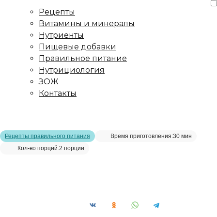
Рецепты
Витамины и минералы
Нутриенты
Пищевые добавки
Правильное питание
Нутрициология
ЗОЖ
Контакты
Главная страница
/
Рецепты
/
Тёплый осенний салат из батата
и киноа. Подробный рецепт с фото
Рецепты правильного питания
Время приготовления:
30 мин
Кол-во порций:
2 порции
Тёплый осенний салат из батата и
киноа. Подробный рецепт с фото__
Сохранить рецепт: