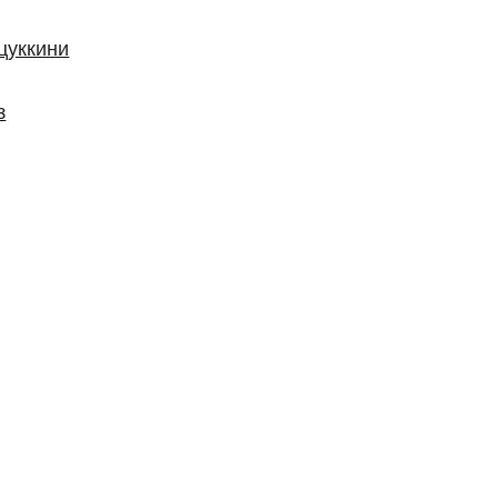
цуккини
з