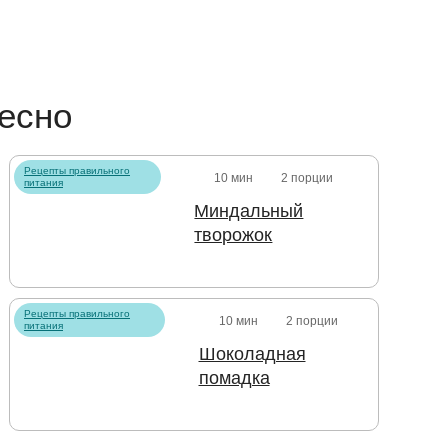
есно
Рецепты правильного
10 мин
2 порции
питания
Миндальный
творожок
Рецепты правильного
10 мин
2 порции
питания
Шоколадная
помадка