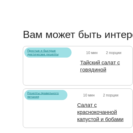
Вам может быть интер
Простые и быстрые
10 мин
2 порции
диетические рецепты
Тайский салат с
говядиной
Рецепты правильного
10 мин
2 порции
питания
Салат с
краснокочанной
капустой и бобами