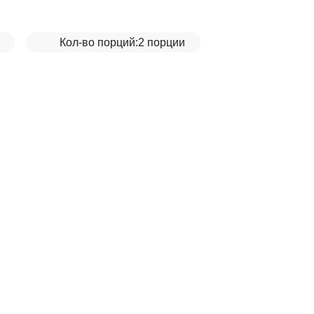
Кол-во порций:
2 порции
емгой__