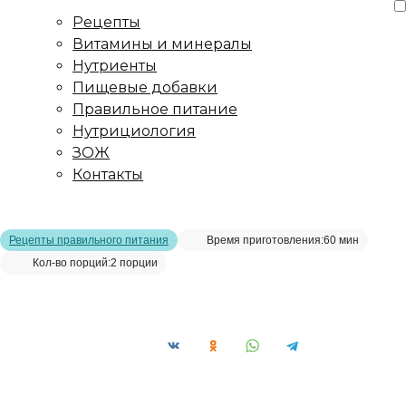
Рецепты
Витамины и минералы
Нутриенты
Пищевые добавки
Правильное питание
Нутрициология
ЗОЖ
Контакты
Главная страница
/
Рецепты
/
Запеченная спаржа с овощами
Рецепты правильного питания
Время приготовления:
60 мин
Кол-во порций:
2 порции
Запеченная спаржа с овощами__
Сохранить рецепт: