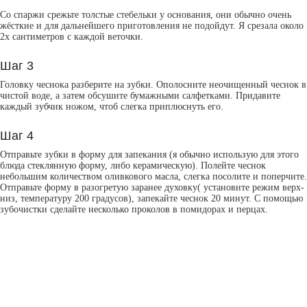
Со спаржи срежьте толстые стебельки у основания, они обычно очень
жёсткие и для дальнейшего приготовления не подойдут. Я срезала около
2х сантиметров с каждой веточки.
Шаг 3
Головку чеснока разберите на зубки. Ополосните неочищенный чеснок в
чистой воде, а затем обсушите бумажными салфетками. Придавите
каждый зубчик ножом, чтоб слегка приплюснуть его.
Шаг 4
Отправьте зубки в форму для запекания (я обычно использую для этого
блюда стеклянную форму, либо керамическую). Полейте чеснок
небольшим количеством оливкового масла, слегка посолите и поперчите.
Отправьте форму в разогретую заранее духовку( установите режим верх-
низ, температуру 200 градусов), запекайте чеснок 20 минут. С помощью
зубочистки сделайте несколько проколов в помидорах и перцах.