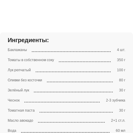
Ингредиенты:
Баклажаны
4 шт.
Томаты в собственном соку
350 г
Лук репчатый
100 г
Оливки без косточки
80 г
Зелёный лук
30 г
Чеснок
2-3 зубчика
Томатная паста
30 г
Масло авокадо
2+1 ст.л.
Вода
60 мл