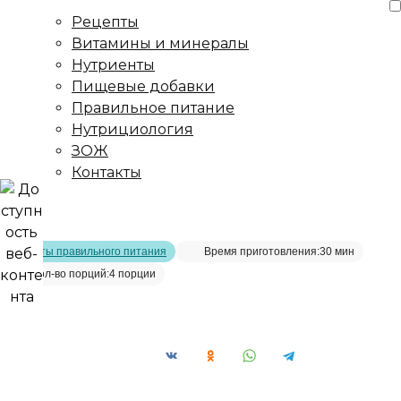
Рецепты
Витамины и минералы
Нутриенты
Пищевые добавки
Правильное питание
Нутрициология
ЗОЖ
Контакты
Главная страница
/
Рецепты
/
Запеченные баклажаны с
овощами
Рецепты правильного питания
Время приготовления:
30 мин
Кол-во порций:
4 порции
Запеченные баклажаны с овощами__
Сохранить рецепт: